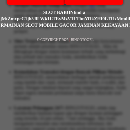
Jackpot Maxwin Setiap Hari:
Dengan
slot
yang
menawarkan jackpot maxwin, Anda memiliki kesempatan
SLOT BABONfind-a-
untuk meraih kemenangan besar setiap harinya.
stYjMtZmxpcC1jb3JlLWk1LTEyMzV1LThnYi1kZHI0LTUxMmdiL
BINGOTOGEL memberikan berbagai game dengan fitur
PERMAINAN SLOT MOBILE GACOR JAMINAN KEKAYAAN
bonus yang menggiurkan, termasuk free spin dan mega
jackpot.
© COPYRIGHT 2025
|
BINGOTOGEL
Situs Terpercaya dan Aman:
Keamanan dan kenyamanan
pemain adalah prioritas utama BINGOTOGEL. Situs ini
dilengkapi dengan sistem keamanan terbaik yang melindungi
data pribadi dan transaksi Anda, memberikan Anda
ketenangan saat bermain.
Kemudahan Transaksi dengan Banyak Pilihan Metode:
BINGOTOGEL menyediakan berbagai metode pembayaran
yang mudah dan cepat, termasuk transfer bank, e-wallet, dan
pulsa. Dengan minimal deposit yang sangat terjangkau, Anda
dapat segera memulai permainan tanpa harus khawatir soal
transaksi.
Layanan Pelanggan 24/7:
BINGOTOGEL selalu siap
memberikan bantuan kapan saja dengan layanan pelanggan
yang tersedia 24 jam sehari, 7 hari seminggu. Jika Anda
mengalami masalah atau membutuhkan informasi, tim
customer support yang ramah dan profesional siap membantu