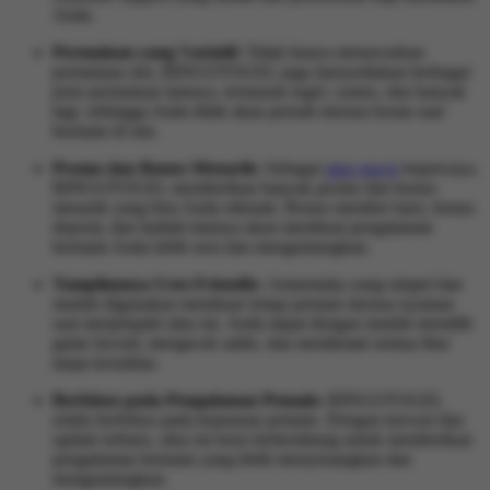
Anda.
Permainan yang Variatif:
Tidak hanya menawarkan
permainan slot, BINGOTOGEL juga menyediakan berbagai
jenis permainan lainnya, termasuk togel, casino, dan banyak
lagi, sehingga Anda tidak akan pernah merasa bosan saat
bermain di sini.
Promo dan Bonus Menarik:
Sebagai
situs gacor
terpercaya,
BINGOTOGEL memberikan banyak promo dan bonus
menarik yang bisa Anda nikmati. Bonus member baru, bonus
deposit, dan hadiah lainnya akan membuat pengalaman
bermain Anda lebih seru dan menguntungkan.
Tampilannya User-Friendly:
Antarmuka yang simpel dan
mudah digunakan membuat setiap pemain merasa nyaman
saat menjelajahi situs ini. Anda dapat dengan mudah memilih
game favorit, mengecek saldo, dan menikmati semua fitur
tanpa kesulitan.
Berfokus pada Pengalaman Pemain:
BINGOTOGEL
selalu berfokus pada kepuasan pemain. Dengan inovasi dan
update terbaru, situs ini terus berkembang untuk memberikan
pengalaman bermain yang lebih menyenangkan dan
menguntungkan.