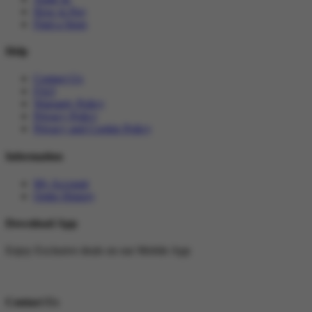
How to Pay
Find a Store
Help
Contact Us
FAQ
Warranty Policy
Privacy Policy
Privacy and Cookie Policy
Information
My Account
Order History
Download App
Enjoy Exclusive deals on our Mobile App
Contact Us