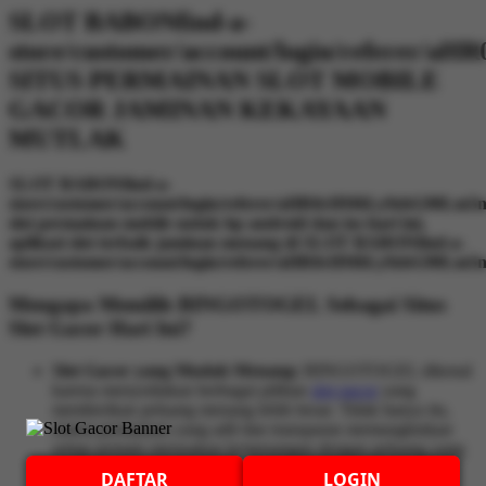
SLOT BABONfind-a-
store/customer/account/login/refe
SITUS PERMAINAN SLOT MOBILE
GACOR JAMINAN KEKAYAAN
MUTLAK
SLOT BABONfind-a-
store/customer/account/login/referer/aHR0cHM6Ly9zb
slot permainan mobile untuk hp android dan ios hari ini,
aplikasi slot terbaik jaminan menang di SLOT BABONfind-a-
store/customer/account/login/referer/aHR0cHM6Ly9zb
Mengapa Memilih BINGOTOGEL Sebagai Situs
Slot Gacor Hari Ini?
Slot Gacor yang Mudah Menang:
BINGOTOGEL dikenal
karena menyediakan berbagai pilihan
slot gacor
yang
memberikan peluang menang lebih besar. Tidak hanya itu,
sistem permainan yang adil dan transparan memungkinkan
setiap pemain merasakan kemenangan dengan peluang yang
wajar.
DAFTAR
LOGIN