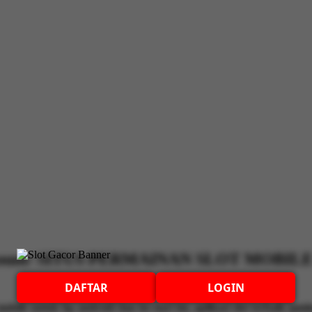
count/ SITUS PERMAINAN SLOT MOB
DAFTAR
LOGIN
le untuk hp android dan ios hari ini, aplikasi slot terbaik