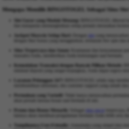
Mengapa Memilih BINGOTOGEL Sebagai Situs Slot 
Slot Gacor yang Mudah Menang:
BINGOTOGEL dikenal kar
dan transparan memungkinkan setiap pemain merasakan kemen
Jackpot Maxwin Setiap Hari:
Dengan
slot
yang menawarkan 
dengan fitur bonus yang menggiurkan, termasuk free spin dan 
Situs Terpercaya dan Aman:
Keamanan dan kenyamanan pemai
transaksi Anda, memberikan Anda ketenangan saat bermain.
Kemudahan Transaksi dengan Banyak Pilihan Metode:
BI
minimal deposit yang sangat terjangkau, Anda dapat segera mem
Layanan Pelanggan 24/7:
BINGOTOGEL selalu siap memberika
membutuhkan informasi, tim customer support yang ramah dan
Permainan yang Variatif:
Tidak hanya menawarkan permainan
akan pernah merasa bosan saat bermain di sini.
Promo dan Bonus Menarik:
Sebagai
situs gacor
terpercaya,
lainnya akan membuat pengalaman bermain Anda lebih seru d
Tampilannya User-Friendly:
Antarmuka yang simpel dan mud