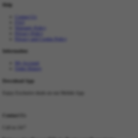
Help
Contact Us
FAQ
Warranty Policy
Privacy Policy
Privacy and Cookie Policy
Information
My Account
Order History
Download App
Enjoy Exclusive deals on our Mobile App
Contact Us
Call us 24/7