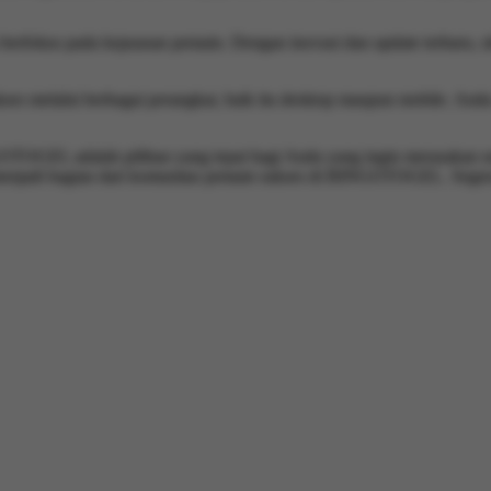
fokus pada kepuasan pemain. Dengan inovasi dan update terbaru, si
melalui berbagai perangkat, baik itu desktop maupun mobile. Anda d
GEL adalah pilihan yang tepat bagi Anda yang ingin merasakan sens
enjadi bagian dari komunitas pemain sukses di BINGOTOGEL. Segera d