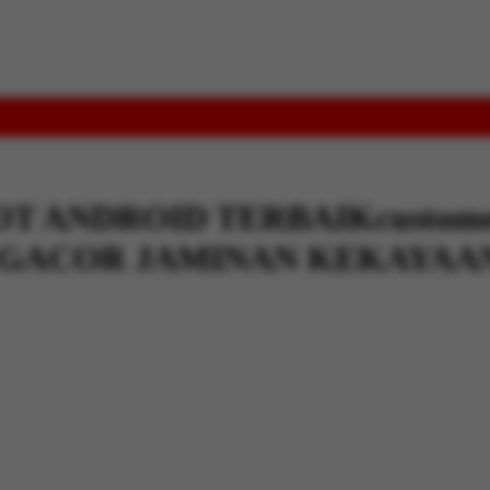
COR
SLOT GACOR
SLOT O
OT ANDROID TERBAIKcustomer
 GACOR JAMINAN KEKAYAA