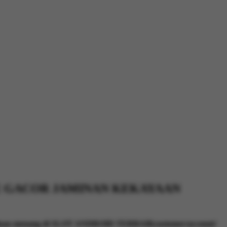
ILE GACOR JAMINAN KEKAYAAN
 jaminan menang di SLOT ANDROID TERBAIKcustomer/account/