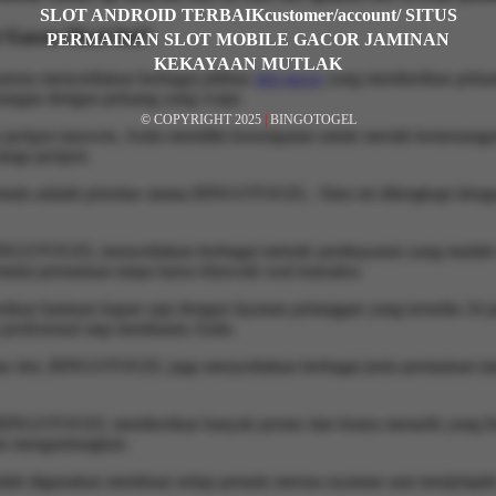
SLOT ANDROID TERBAIKcustomer/account/ SITUS
Gacor Hari Ini?
PERMAINAN SLOT MOBILE GACOR JAMINAN
KEKAYAAN MUTLAK
ena menyediakan berbagai pilihan
slot gacor
yang memberikan peluang
angan dengan peluang yang wajar.
© COPYRIGHT 2025
|
BINGOTOGEL
jackpot maxwin, Anda memiliki kesempatan untuk meraih kemenang
mega jackpot.
n adalah prioritas utama BINGOTOGEL. Situs ini dilengkapi dengan 
NGOTOGEL menyediakan berbagai metode pembayaran yang mudah dan c
ulai permainan tanpa harus khawatir soal transaksi.
n bantuan kapan saja dengan layanan pelanggan yang tersedia 24 jam
 profesional siap membantu Anda.
 slot, BINGOTOGEL juga menyediakan berbagai jenis permainan lainny
 BINGOTOGEL memberikan banyak promo dan bonus menarik yang bisa
an menguntungkan.
ah digunakan membuat setiap pemain merasa nyaman saat menjelajahi 