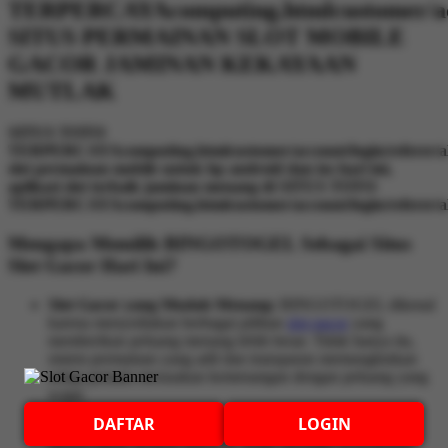
TERPERCAYAcomputing.htmlcustomer
SITUS PERMAINAN SLOT MOBILE
GACOR JAMINAN KEKAYAAN
MUTLAK
SITUS TOTO
TERPERCAYAcomputing.htmlcustomer/account/login/r
slot permainan mobile untuk hp android dan ios hari ini,
aplikasi slot terbaik jaminan menang di SITUS TOTO
TERPERCAYAcomputing.htmlcustomer/account/login/r
Mengapa Memilih BINGOTOGEL Sebagai Situs
Slot Gacor Hari Ini?
Slot Gacor yang Mudah Menang:
BINGOTOGEL dikenal
karena menyediakan berbagai pilihan
slot gacor
yang
memberikan peluang menang lebih besar. Tidak hanya itu,
sistem permainan yang adil dan transparan memungkinkan
setiap pemain merasakan kemenangan dengan peluang yang
wajar.
DAFTAR
LOGIN
Jackpot Maxwin Setiap Hari:
Dengan
slot
yang
menawarkan jackpot maxwin, Anda memiliki kesempatan