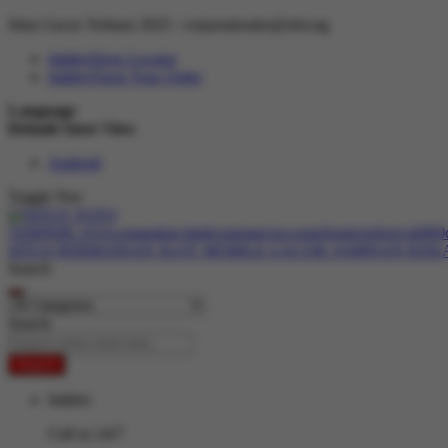
Situs Gacor Terbaru 2025 :
corporatesales@slot.ng
hidden
Store Locator
hidden
Track Your Order
Language
Default Store View
Android
Toggle Nav
Search
Search
Search
hidden
Call us 24/7