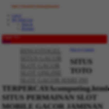
https://rebrand.ly/whatsappbosstoto
Cart
0
My Wish List
Sign In
Register
Toggle Nav
Menu
BINGOTOGEL
Skip to Content
SITUS GACOR
SITUS
SLOT GACOR
TOTO
SLOT ONLINE
SLOT GACOR HARI INI
TERPERCAYAcomputing.html
SITUS PERMAINAN SLOT
MOBILE GACOR JAMINAN