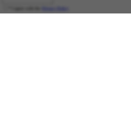
*
I agree with the
Privacy Policy