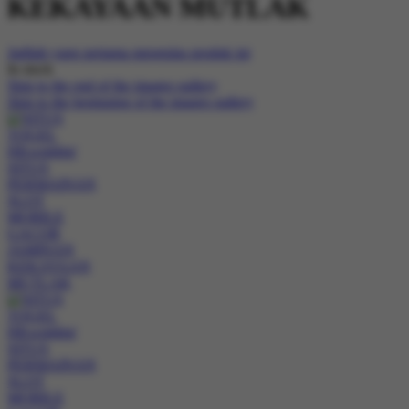
KEKAYAAN MUTLAK
Jadilah yang pertama mengulas produk ini
In stock
Skip to the end of the images gallery
Skip to the beginning of the images gallery