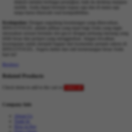
diakses melalui berbagai perangkat, baik itu desktop maupun
mobile. Anda dapat bermain kapan saja dan di mana saja
tanpa harus khawatir soal kompatibilitas.
Kesimpulan:
Dengan segudang keuntungan yang ditawarkan,
BINGOTOGEL adalah pilihan yang tepat bagi Anda yang ingin
merasakan sensasi bermain slot gacor dengan peluang menang yang
lebih besar dan jackpot yang menggiurkan. Jangan lewatkan
kesempatan untuk menjadi bagian dari komunitas pemain sukses di
BINGOTOGEL. Segera daftar dan raih kemenangan besar Anda
hari ini!
Reviews
Related Products
Check items to add to the cart or
select all
Company Info
About Us
Trade In
How to Pay
Find a Store