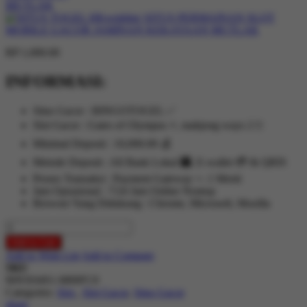
RP 1,000.00
INFORMASI:
Situs Gacor : BINGOTOGEL ✅
Slot Gacor : Gates of Olympus ⚡, mahjong ways 2 🀄
Minimal Deposit : 10,000.00 💰
Metode Deposit : All Bank Lokal 🏧, E-wallet 💳 & QRIS
Proses Transaksi : Payment Gateway +- 1 Menit
Jam Oprasional : 7/24 Jam Online Nontop
Browser Yang Didukung : Chrome, Microsoft, Mozilla
Add to Cart
Add to Wish List
Add to Compare
SKU
90NX04S1-M00FC0
Categories:
Slot
,
Slot Gacor
,
Situs Gacor
share