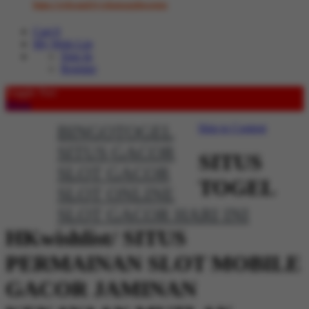
https://rebrand.ly/whatsappbosstoto
Cart
0
My Wish List
Sign In
Register
Toggle Nav
Menu
BINGOTOGEL
Skip to Content
SITUS GACOR
SITUS
SLOT GACOR
TOGEL
SLOT ONLINE
SLOT GACOR HARI INI
HKwishlist/ SITUS
PERMAINAN SLOT MOBILE
GACOR JAMINAN