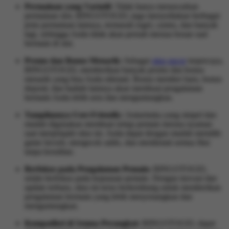
Permainan yang Variatif:
Tidak hanya menawarkan
permainan slot, BINGOTOGEL juga menyediakan berbagai
jenis permainan lainnya, termasuk togel, casino, dan banyak
lagi, sehingga Anda tidak akan pernah merasa bosan saat
bermain di sini.
Promo dan Bonus Menarik:
Sebagai
situs gacor
terpercaya,
BINGOTOGEL memberikan banyak promo dan bonus
menarik yang bisa Anda nikmati. Bonus member baru, bonus
deposit, dan hadiah lainnya akan membuat pengalaman
bermain Anda lebih seru dan menguntungkan.
Tampilannya User-Friendly:
Antarmuka yang simpel dan
mudah digunakan membuat setiap pemain merasa nyaman
saat menjelajahi situs ini. Anda dapat dengan mudah memilih
game favorit, mengecek saldo, dan menikmati semua fitur
tanpa kesulitan.
Berfokus pada Pengalaman Pemain:
BINGOTOGEL
selalu berfokus pada kepuasan pemain. Dengan inovasi dan
update terbaru, situs ini terus berkembang untuk memberikan
pengalaman bermain yang lebih menyenangkan dan
menguntungkan.
Kompatibel di Semua Perangkat:
BINGOTOGEL dapat