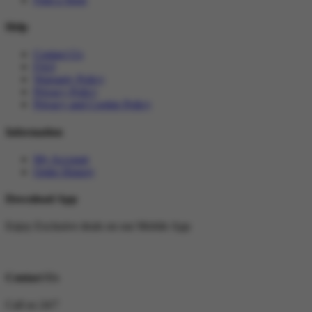
Help
Contact Us
FAQ
Warranty Policy
Privacy Policy
Privacy and Cookie Policy
Information
My Account
Order History
Download App
Enjoy Exclusive deals on our Mobile App
Contact Us
Call us 24/7