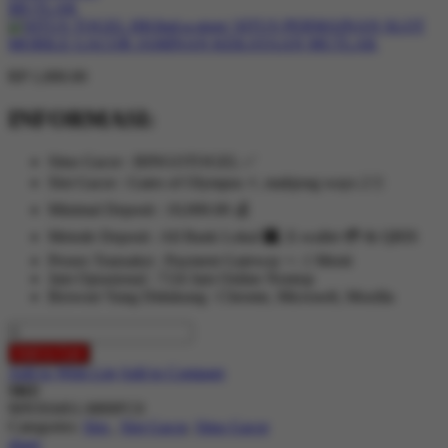
RP 1,000.00
INFORMASI:
Situs Gacor : BINGOTOGEL ✅
Slot Gacor : Gates of Olympus ⚡, mahjong ways 2 🀄
Minimal Deposit : 10,000.00 💰
Metode Deposit : All Bank Lokal 🏧, E-wallet 💳 & QRIS
Proses Transaksi : Payment Gateway +- 1 Menit
Jam Oprasional : 7/24 Jam Online Nontop
Browser Yang Didukung : Chrome, Microsoft, Mozilla
Add to Cart
Add to Wish List
Add to Compare
SKU
90NX04S1-M00FC0
Categories:
Slot
,
Slot Gacor
,
Situs Gacor
share