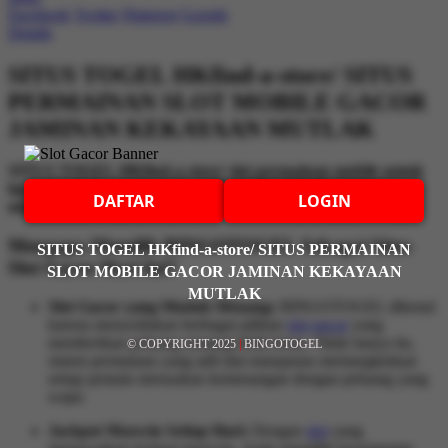
Facebook
Twitter
Pinterest
Google
Details
SITUS TOGEL HKfind-a-store/ SITUS
PERMAINAN SLOT MOBILE GACOR
JAMINAN KEKAYAAN MUTLAK
SITUS TOGEL HKfind-a-store/ slot permainan mobile untuk
hp android dan ios hari ini, aplikasi slot terbaik jaminan
DAFTAR
LOGIN
menang di SITUS TOGEL HKfind-a-store/
Mengapa Memilih BINGOTOGEL Sebagai Situs
SITUS TOGEL HKfind-a-store/ SITUS PERMAINAN
Slot Gacor Hari Ini?
SLOT MOBILE GACOR JAMINAN KEKAYAAN
MUTLAK
Slot Gacor yang Mudah Menang:
BINGOTOGEL dikenal
karena menyediakan berbagai pilihan
slot gacor
yang
memberikan peluang menang lebih besar. Tidak hanya itu,
© COPYRIGHT 2025
|
BINGOTOGEL
sistem permainan yang adil dan transparan memungkinkan
setiap pemain merasakan kemenangan dengan peluang yang
wajar.
Jackpot Maxwin Setiap Hari:
Dengan
slot
yang