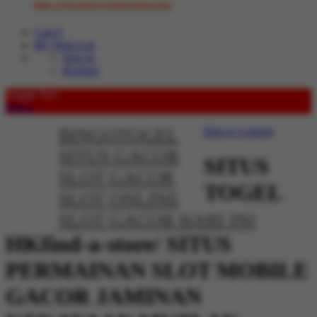
https://rebrand.ly/whatsappbosstoto
Cart
0
My Wish List
Sign In
Register
Toggle Nav
Menu
BINGOTOGEL
Skip to Content
SITUS GACOR
SITUS
SLOT GACOR
TOGEL
SLOT ONLINE
SLOT GACOR HARI INI
HKfind-a-store/ SITUS
PERMAINAN SLOT MOBILE
GACOR JAMINAN