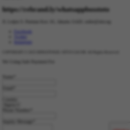
https://rebrand.ly/whatsappbosstoto
Jl. Letjen S. Parman Kav. 81, Jakarta 11420.
order@slot.ng
Facebook
Twitter
Instagram
COPYRIGHT © 2025 BINGOTOGEL SITUS GACOR. All Rights Reserved
We Using Safe Payment For
Name
*
Email
*
Country
Phone Number
*
Inquiry Message
*