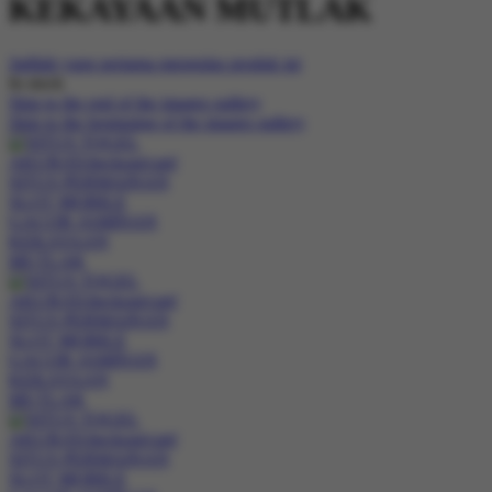
KEKAYAAN MUTLAK
Jadilah yang pertama mengulas produk ini
In stock
Skip to the end of the images gallery
Skip to the beginning of the images gallery