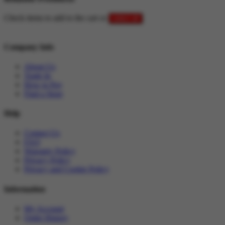
Check items to add to the cart or
select all
Company Info
About Us
Trade In
How to Pay
Find a Store
Help
Contact Us
FAQ
Warranty Policy
Privacy Policy
Privacy and Cookie Policy
Information
My Account
Order History