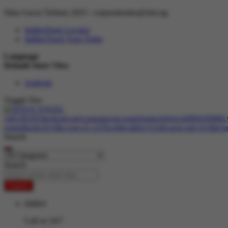
Situs Gacor Terbaru 2025 :
corporatesales@slot.ng
hidden
Store Locator
hidden
Track Your Order
Language
Default Store View
Android
Toggle Nav
Search
Search
Search
hidden
Call us 24/7