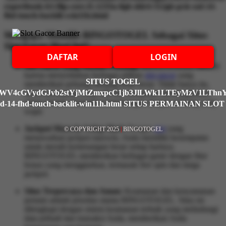
expertbook-b3-flip-core-i5-1235u-8gb-ddr4-512gb-pcie-ssd-14-
fhd-touch-backlit-win11h.html
Mengapa Memilih BINGOTOGEL Sebagai Situs
Slot Gacor Hari Ini?
DAFTAR
LOGIN
Slot Gacor yang Mudah Menang:
BINGOTOGEL dikenal
karena menyediakan berbagai pilihan
slot gacor
yang
SITUS TOGEL
memberikan peluang menang lebih besar. Tidak hanya itu,
c3VzLWV4cGVydGJvb2stYjMtZmxpcC1jb3JlLWk1LTEyMzV1LTh
sistem permainan yang adil dan transparan memungkinkan
setiap pemain merasakan kemenangan dengan peluang yang
b-pcie-ssd-14-fhd-touch-backlit-win11h.html SITUS PERM
wajar.
Jackpot Maxwin Setiap Hari:
Dengan
slot
yang
© COPYRIGHT 2025
|
BINGOTOGEL
menawarkan jackpot maxwin, Anda memiliki kesempatan
untuk meraih kemenangan besar setiap harinya.
BINGOTOGEL memberikan berbagai game dengan fitur
bonus yang menggiurkan, termasuk free spin dan mega
jackpot.
Situs Terpercaya dan Aman:
Keamanan dan kenyamanan
pemain adalah prioritas utama BINGOTOGEL. Situs ini
dilengkapi dengan sistem keamanan terbaik yang melindungi
data pribadi dan transaksi Anda, memberikan Anda