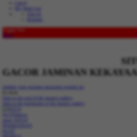
Cart
0
My Wish List
Sign In
Register
Toggle Nav
Menu
BINGOTOGEL
SITUS GA
SLOT GACOR HARI INI
SI
GACOR JAMINAN KEKAYA
Jadilah yang pertama mengulas produk ini
In stock
Skip to the end of the images gallery
Skip to the beginning of the images gallery