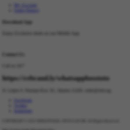
My Account
Order History
Download App
Enjoy Exclusive deals on our Mobile App
Contact Us
Call us 24/7
https://rebrand.ly/whatsappbosstoto
Jl. Letjen S. Parman Kav. 81, Jakarta 11420.
order@slot.ng
Facebook
Twitter
Instagram
COPYRIGHT © 2025 BINGOTOGEL SITUS GACOR. All Rights Reserved