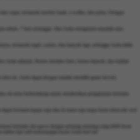
epat, termasuk transfer bank, e-wallet, dan pulsa. Dengan
 sehari, 7 hari seminggu. Jika Anda mengalami masalah atau
a, termasuk togel, casino, dan banyak lagi, sehingga Anda tidak
 Anda nikmati. Bonus member baru, bonus deposit, dan hadiah
situs ini. Anda dapat dengan mudah memilih game favorit,
tus ini terus berkembang untuk memberikan pengalaman bermain
apat bermain kapan saja dan di mana saja tanpa harus khawatir soal
asi bermain slot gacor dengan peluang menang yang lebih besar
aftar dan raih kemenangan besar Anda hari ini!