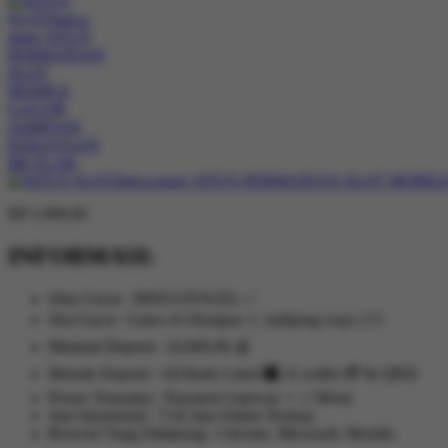
RP 1,000.00
INFORMASI:
Situs Gacor : BINGOTOGEL ✅
Slot Gacor : Gates of Olympus ⚡, mahjong ways 2 🀄
Minimal Deposit : 10,000.00 💰
Metode Deposit : All Bank Lokal 🏧, E-wallet 💳 & QRIS
Proses Transaksi : Payment Gateway +- 1 Menit
Jam Oprasional : 7/24 Jam Online Nontop
Browser Yang Didukung : Chrome, Microsoft, Mozilla