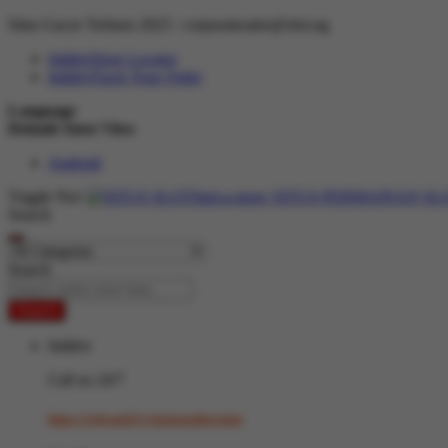
Situs Gacor Terbaru 2025 :
corporatesales@slot.ng
hidden
Store Locator
hidden
Track Your Order
Language
Default Store View
Android
Toggle Nav
Search
Search
Search
hidden
Call us 24/7
https://rebrand.ly/whatsappbosstoto