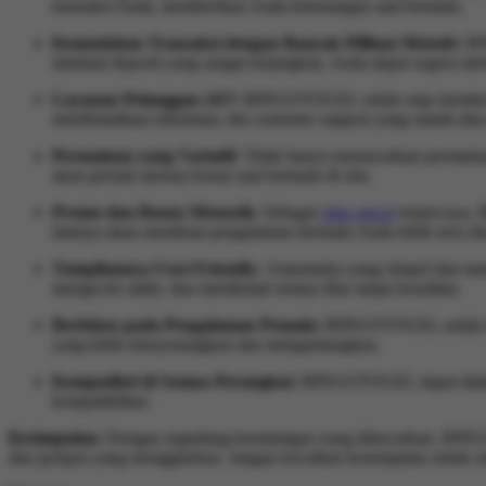
transaksi Anda, memberikan Anda ketenangan saat bermain.
Kemudahan Transaksi dengan Banyak Pilihan Metode:
BI
minimal deposit yang sangat terjangkau, Anda dapat segera mem
Layanan Pelanggan 24/7:
BINGOTOGEL selalu siap memberika
membutuhkan informasi, tim customer support yang ramah dan
Permainan yang Variatif:
Tidak hanya menawarkan permainan
akan pernah merasa bosan saat bermain di sini.
Promo dan Bonus Menarik:
Sebagai
situs gacor
terpercaya,
lainnya akan membuat pengalaman bermain Anda lebih seru d
Tampilannya User-Friendly:
Antarmuka yang simpel dan mud
mengecek saldo, dan menikmati semua fitur tanpa kesulitan.
Berfokus pada Pengalaman Pemain:
BINGOTOGEL selalu ber
yang lebih menyenangkan dan menguntungkan.
Kompatibel di Semua Perangkat:
BINGOTOGEL dapat diakses 
kompatibilitas.
Kesimpulan:
Dengan segudang keuntungan yang ditawarkan, BINGOTO
dan jackpot yang menggiurkan. Jangan lewatkan kesempatan untuk m