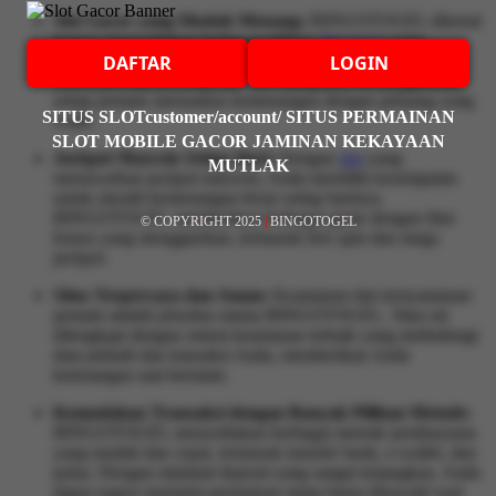
Slot Gacor yang Mudah Menang:
BINGOTOGEL dikenal
karena menyediakan berbagai pilihan
slot gacor
yang
DAFTAR
LOGIN
memberikan peluang menang lebih besar. Tidak hanya itu,
sistem permainan yang adil dan transparan memungkinkan
setiap pemain merasakan kemenangan dengan peluang yang
SITUS SLOTcustomer/account/ SITUS PERMAINAN
wajar.
SLOT MOBILE GACOR JAMINAN KEKAYAAN
Jackpot Maxwin Setiap Hari:
Dengan
slot
yang
MUTLAK
menawarkan jackpot maxwin, Anda memiliki kesempatan
untuk meraih kemenangan besar setiap harinya.
BINGOTOGEL memberikan berbagai game dengan fitur
© COPYRIGHT 2025
|
BINGOTOGEL
bonus yang menggiurkan, termasuk free spin dan mega
jackpot.
Situs Terpercaya dan Aman:
Keamanan dan kenyamanan
pemain adalah prioritas utama BINGOTOGEL. Situs ini
dilengkapi dengan sistem keamanan terbaik yang melindungi
data pribadi dan transaksi Anda, memberikan Anda
ketenangan saat bermain.
Kemudahan Transaksi dengan Banyak Pilihan Metode:
BINGOTOGEL menyediakan berbagai metode pembayaran
yang mudah dan cepat, termasuk transfer bank, e-wallet, dan
pulsa. Dengan minimal deposit yang sangat terjangkau, Anda
dapat segera memulai permainan tanpa harus khawatir soal