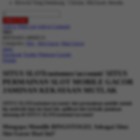
Browser Yang Didukung : Chrome, Microsoft, Mozilla
Add to Cart
Add to Wish List
Add to Compare
SKU
90NX04S1-M00FC0
Categories:
Slot
,
Slot Gacor
,
Situs Gacor
share
Facebook
Twitter
Pinterest
Google
Details
SITUS SLOTcustomer/account/ SITUS
PERMAINAN SLOT MOBILE GACOR
JAMINAN KEKAYAAN MUTLAK
SITUS SLOTcustomer/account/ slot permainan mobile untuk
hp android dan ios hari ini, aplikasi slot terbaik jaminan
menang di SITUS SLOTcustomer/account/
Mengapa Memilih BINGOTOGEL Sebagai Situs
Slot Gacor Hari Ini?