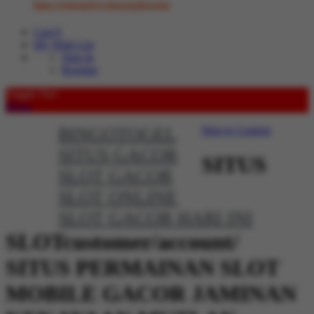
https://rebrand.ly/whatsappbosstoto
Cart
0
My Wish List
Sign In
Register
Toggle Nav
Menu
BINGOTOGEL
Skip to Content
SITUS GACOR
SITUS
SLOT GACOR
SLOT ONLINE
SLOT GACOR HARI INI
SLOTcustomer/account/
SITUS PERMAINAN SLOT
MOBILE GACOR JAMINAN