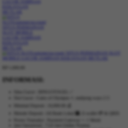
RP 1,000.00
INFORMASI:
Situs Gacor : BINGOTOGEL ✅
Slot Gacor : Gates of Olympus ⚡, mahjong ways 2 🀄
Minimal Deposit : 10,000.00 💰
Metode Deposit : All Bank Lokal 🏧, E-wallet 💳 & QRIS
Proses Transaksi : Payment Gateway +- 1 Menit
Jam Oprasional : 7/24 Jam Online Nontop