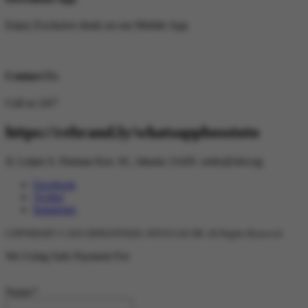
Enjoy Exclusive deals on our Mobile App
Contact Us
Call us 24/7
https://rebrand.ly/whatsappbosstoto
Jl. Letjen S. Parman Kav. 81, Jakarta 11420.
order@slot.ng
Facebook
Twitter
Instagram
COPYRIGHT © 2025 BINGOTOGEL SITUS GACOR. All Rights Reserved
We Using Safe Payment For
Name
*