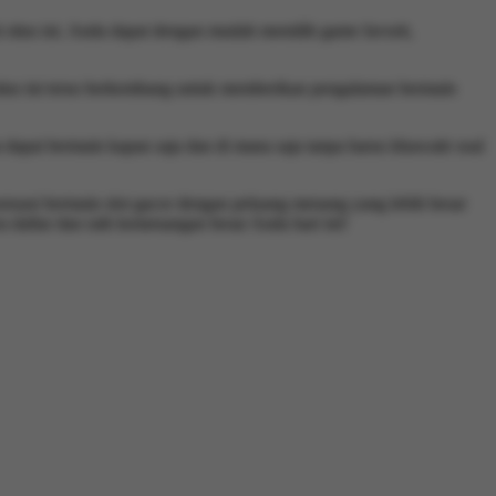
situs ini. Anda dapat dengan mudah memilih game favorit,
tus ini terus berkembang untuk memberikan pengalaman bermain
apat bermain kapan saja dan di mana saja tanpa harus khawatir soal
asi bermain slot gacor dengan peluang menang yang lebih besar
aftar dan raih kemenangan besar Anda hari ini!