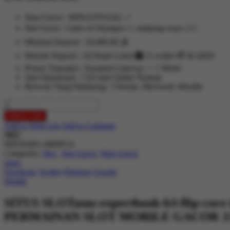
Situs Gacor : BINGOTOGEL ✅
Slot Gacor : Gates of Olympus ⚡, mahjong ways 2 🀄
Minimal Deposit : 10,000.00 💰
Metode Deposit : All Bank Lokal 🏧, E-wallet 💳 & QRIS
Proses Transaksi : Payment Gateway +- 1 Menit
Jam Oprasional : 7/24 Jam Online Nontop
Browser Yang Didukung : Chrome, Microsoft, Mozilla
Add to Cart
Add to Wish List
Add to Compare
SKU
90NX04S1-M00FC0
Categories:
Slot
,
Slot Gacor
,
Situs Gacor
share
Facebook
Twitter
Pinterest
Google
Details
SITUS SLOTasus-expertbook-b3-flip-core-
PERMAINAN SLOT MOBILE GACOR 