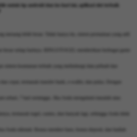
untuk hp android dan ios hari ini, aplikasi slot terbaik
l
 menang lebih besar. Tidak hanya itu, sistem permainan yang adil
an besar setiap harinya. BINGOTOGEL memberikan berbagai game
sistem keamanan terbaik yang melindungi data pribadi dan
epat, termasuk transfer bank, e-wallet, dan pulsa. Dengan
 sehari, 7 hari seminggu. Jika Anda mengalami masalah atau
a, termasuk togel, casino, dan banyak lagi, sehingga Anda tidak
 Anda nikmati. Bonus member baru, bonus deposit, dan hadiah