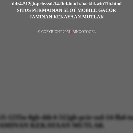
ddr4-512gb-pcie-ssd-14-fhd-touch-backlit-win11h.html
SITUS PERMAINAN SLOT MOBILE GACOR
JAMINAN KEKAYAAN MUTLAK
© COPYRIGHT 2025
|
BINGOTOGEL
i5-1235u-8gb-ddr4-512gb-pcie-ssd-14-fhd-t
JAMINAN KEKAYAAN MUTLAK