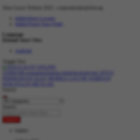
Situs Gacor Terbaru 2025 :
corporatesales@slot.ng
hidden
Store Locator
hidden
Track Your Order
Language
Default Store View
Android
Toggle Nav
Search
Search
Search
hidden