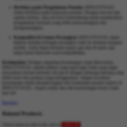
Berfokus pada Pengalaman Pemain:
BINGOTOGEL
selalu berfokus pada kepuasan pemain. Dengan inovasi dan
update terbaru, situs ini terus berkembang untuk memberikan
pengalaman bermain yang lebih menyenangkan dan
menguntungkan.
Kompatibel di Semua Perangkat:
BINGOTOGEL dapat
diakses melalui berbagai perangkat, baik itu desktop maupun
mobile. Anda dapat bermain kapan saja dan di mana saja
tanpa harus khawatir soal kompatibilitas.
Kesimpulan:
Dengan segudang keuntungan yang ditawarkan,
BINGOTOGEL adalah pilihan yang tepat bagi Anda yang ingin
merasakan sensasi bermain slot gacor dengan peluang menang yang
lebih besar dan jackpot yang menggiurkan. Jangan lewatkan
kesempatan untuk menjadi bagian dari komunitas pemain sukses di
BINGOTOGEL. Segera daftar dan raih kemenangan besar Anda
hari ini!
Reviews
Related Products
Check items to add to the cart or
select all