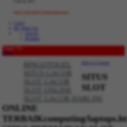
Call us 24/7
https://rebrand.ly/whatsappbosstoto
Cart
0
My Wish List
Sign In
Register
Toggle Nav
Menu
BINGOTOGEL
Skip to Content
SITUS GACOR
SITUS
SLOT GACOR
SLOT
SLOT ONLINE
SLOT GACOR HARI INI
ONLINE
TERBAIKcomputing/laptops.htm