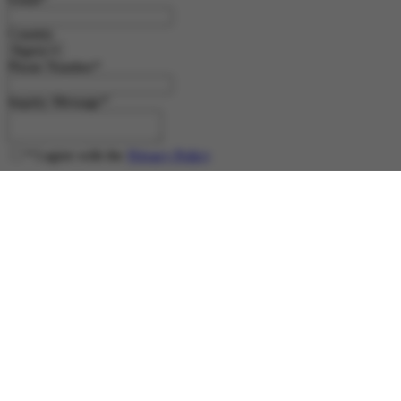
Country
Phone Number
*
Inquiry Message
*
*
I agree with the
Privacy Policy