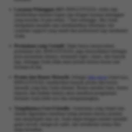
Layanan Pelanggan 24/7:
BINGOTOGEL selalu siap
memberikan bantuan kapan saja dengan layanan pelanggan
yang tersedia 24 jam sehari, 7 hari seminggu. Jika Anda
mengalami masalah atau membutuhkan informasi, tim
customer support yang ramah dan profesional siap membantu
Anda.
Permainan yang Variatif:
Tidak hanya menawarkan
permainan slot, BINGOTOGEL juga menyediakan berbagai
jenis permainan lainnya, termasuk togel, casino, dan banyak
lagi, sehingga Anda tidak akan pernah merasa bosan saat
bermain di sini.
Promo dan Bonus Menarik:
Sebagai
situs gacor
terpercaya,
BINGOTOGEL memberikan banyak promo dan bonus
menarik yang bisa Anda nikmati. Bonus member baru, bonus
deposit, dan hadiah lainnya akan membuat pengalaman
bermain Anda lebih seru dan menguntungkan.
Tampilannya User-Friendly:
Antarmuka yang simpel dan
mudah digunakan membuat setiap pemain merasa nyaman
saat menjelajahi situs ini. Anda dapat dengan mudah memilih
game favorit, mengecek saldo, dan menikmati semua fitur
tanpa kesulitan.