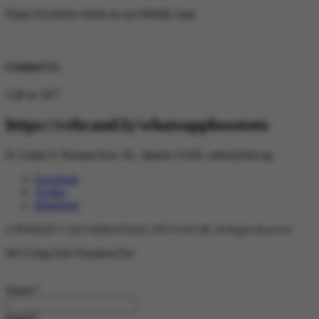
Enjoy Exclusive deals on our Mobile App
Contact Us
Call us 24/7
https://rebrand.ly/whatsappbosstoto
Jl. Letjen S. Parman Kav. 81, Jakarta 11420.
order@slot.ng
Facebook
Twitter
Instagram
COPYRIGHT © 2025 BINGOTOGEL SITUS GACOR. All Rights Reserved
We Using Safe Payment For
Name
*
Email
*