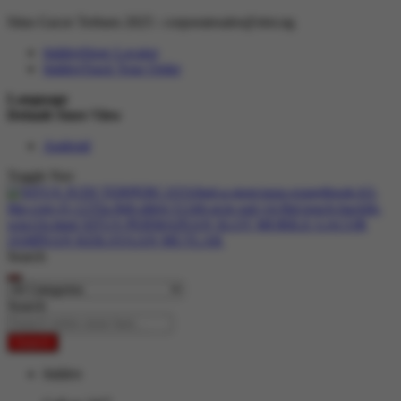
Situs Gacor Terbaru 2025 :
corporatesales@slot.ng
hidden
Store Locator
hidden
Track Your Order
Language
Default Store View
Android
Toggle Nav
Search
Search
Search
hidden