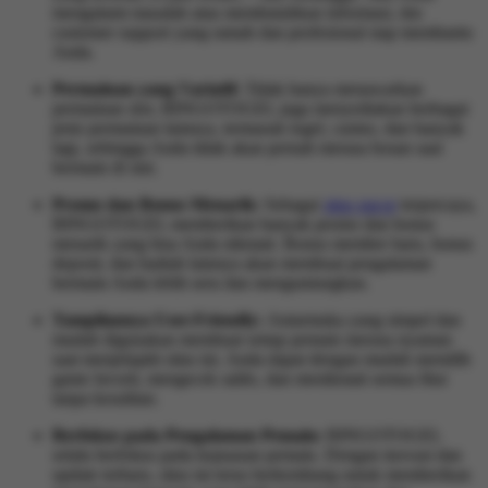
mengalami masalah atau membutuhkan informasi, tim
customer support yang ramah dan profesional siap membantu
Anda.
Permainan yang Variatif:
Tidak hanya menawarkan
permainan slot, BINGOTOGEL juga menyediakan berbagai
jenis permainan lainnya, termasuk togel, casino, dan banyak
lagi, sehingga Anda tidak akan pernah merasa bosan saat
bermain di sini.
Promo dan Bonus Menarik:
Sebagai
situs gacor
terpercaya,
BINGOTOGEL memberikan banyak promo dan bonus
menarik yang bisa Anda nikmati. Bonus member baru, bonus
deposit, dan hadiah lainnya akan membuat pengalaman
bermain Anda lebih seru dan menguntungkan.
Tampilannya User-Friendly:
Antarmuka yang simpel dan
mudah digunakan membuat setiap pemain merasa nyaman
saat menjelajahi situs ini. Anda dapat dengan mudah memilih
game favorit, mengecek saldo, dan menikmati semua fitur
tanpa kesulitan.
Berfokus pada Pengalaman Pemain:
BINGOTOGEL
selalu berfokus pada kepuasan pemain. Dengan inovasi dan
update terbaru, situs ini terus berkembang untuk memberikan