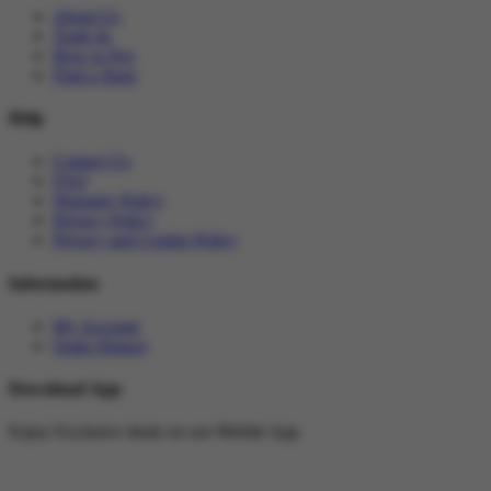
About Us
Trade In
How to Pay
Find a Store
Help
Contact Us
FAQ
Warranty Policy
Privacy Policy
Privacy and Cookie Policy
Information
My Account
Order History
Download App
Enjoy Exclusive deals on our Mobile App