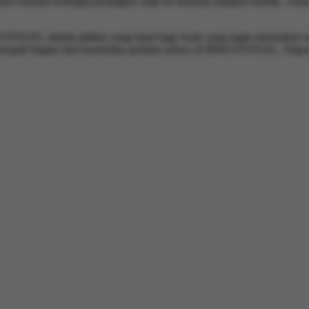
melalui berbagai perangkat, baik itu desktop maupun mobile. Anda d
GEL adalah pilihan yang tepat bagi Anda yang ingin merasakan sens
enjadi bagian dari komunitas pemain sukses di BINGOTOGEL. Segera d