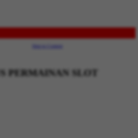
NLINE
Skip to Content
ITUS PERMAINAN SLOT