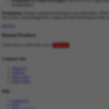
Kompatibel di Semua Perangkat:
BINGOTOGEL dapat diakses 
kompatibilitas.
Kesimpulan:
Dengan segudang keuntungan yang ditawarkan, BINGOTO
dan jackpot yang menggiurkan. Jangan lewatkan kesempatan untuk m
Reviews
Related Products
Check items to add to the cart or
select all
Company Info
About Us
Trade In
How to Pay
Find a Store
Help
Contact Us
FAQ