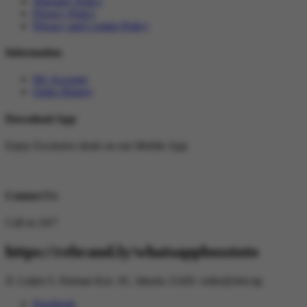
Warranty Policy
Privacy Policy
Privacy and Cookie Policy
Information
My Account
Order History
Download App
Enjoy Exclusive deals on our Mobile App
Contact Us
Call us 24/7
https://rebrand.ly/whatsappbosstoto
Jl. Letjen S. Parman Kav. 81, Jakarta 11420.
order@slot.ng
Facebook