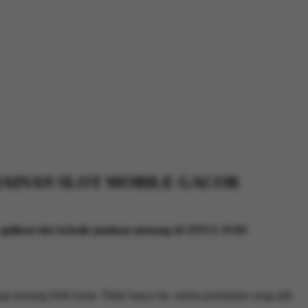
 PERMAINAN SLOT MOBILE GACOR
plikasi slot terbaik jaminan menang di SITUS JUDI
 menang lebih besar. Tidak hanya itu, sistem permainan yang adil