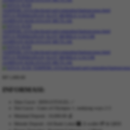
RP 1,000.00
INFORMASI:
Situs Gacor : BINGOTOGEL ✅
Slot Gacor : Gates of Olympus ⚡, mahjong ways 2 🀄
Minimal Deposit : 10,000.00 💰
Metode Deposit : All Bank Lokal 🏧, E-wallet 💳 & QRIS