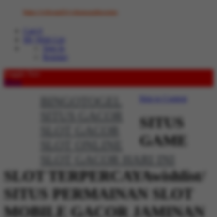
https://rebrand.ly/whatsappbosstoto
Cart
0
My Wish List
Sign In
Register
Toggle Nav
Menu
BINGOTOGEL
Skip to Content
SITUS GACOR
SITUS
SLOT GACOR
GAME
SLOT ONLINE
SLOT GACOR HARI INI
SLOT TERPERCAYAwishlist/
SITUS PERMAINAN SLOT
MOBILE GACOR JAMINAN