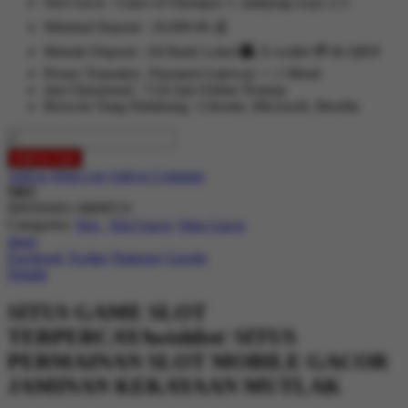
Slot Gacor : Gates of Olympus ⚡, mahjong ways 2 🀄
Minimal Deposit : 10,000.00 💰
Metode Deposit : All Bank Lokal 🏧, E-wallet 💳 & QRIS
Proses Transaksi : Payment Gateway +- 1 Menit
Jam Oprasional : 7/24 Jam Online Nontop
Browser Yang Didukung : Chrome, Microsoft, Mozilla
Add to Cart
Add to Wish List
Add to Compare
SKU
90NX04S1-M00FC0
Categories:
Slot
,
Slot Gacor
,
Situs Gacor
share
Facebook
Twitter
Pinterest
Google
Details
SITUS GAME SLOT
TERPERCAYAwishlist/ SITUS
PERMAINAN SLOT MOBILE GACOR
JAMINAN KEKAYAAN MUTLAK