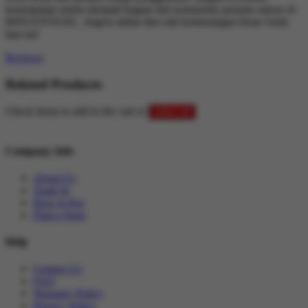
kesempatan untuk menjadi bagian dari komunitas pemain sukses di
BINGOTOGEL. Segera daftar dan raih kemenangan besar Anda
hari ini!
Reviews
Related Products
Check items to add to the cart or
select all
Company Info
About Us
Trade In
How to Pay
Find a Store
Help
Contact Us
FAQ
Warranty Policy
Privacy Policy