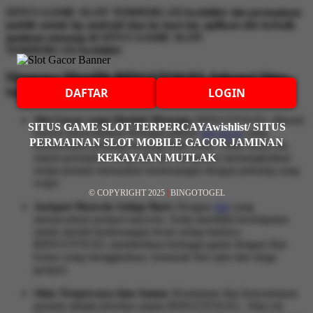
SITUS GAME SLOT TERPERCAYAwishlist/ slot permainan
mobile untuk hp android dan ios hari ini, aplikasi slot terbaik
jaminan menang di SITUS GAME SLOT
TERPERCAYAwishlist/
Mengapa Memilih BINGOTOGEL Sebagai Situs
DAFTAR
LOGIN
Slot Gacor Hari Ini?
Slot Gacor yang Mudah Menang:
BINGOTOGEL dikenal
SITUS GAME SLOT TERPERCAYAwishlist/ SITUS
karena menyediakan berbagai pilihan
slot gacor
yang
PERMAINAN SLOT MOBILE GACOR JAMINAN
memberikan peluang menang lebih besar. Tidak hanya itu,
sistem permainan yang adil dan transparan memungkinkan
KEKAYAAN MUTLAK
setiap pemain merasakan kemenangan dengan peluang yang
wajar.
© COPYRIGHT 2025
|
BINGOTOGEL
Jackpot Maxwin Setiap Hari:
Dengan
slot
yang
menawarkan jackpot maxwin, Anda memiliki kesempatan
untuk meraih kemenangan besar setiap harinya.
BINGOTOGEL memberikan berbagai game dengan fitur
bonus yang menggiurkan, termasuk free spin dan mega
jackpot.
Situs Terpercaya dan Aman:
Keamanan dan kenyamanan
pemain adalah prioritas utama BINGOTOGEL. Situs ini