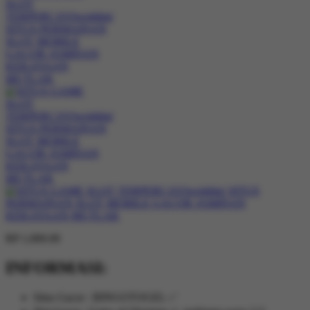
RP 1,000.00
INFORMASI:
Situs Gacor : BINGOTOGEL ✅