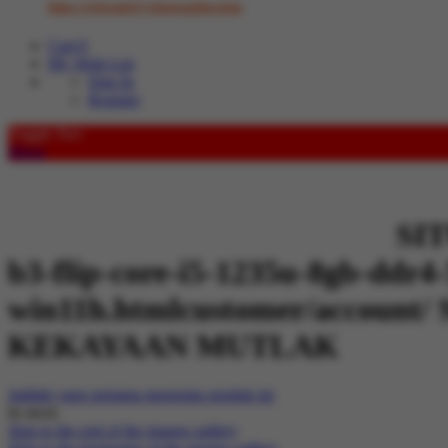
https://rebrand.ly/whatsappbosstoto
Cart
0
My Wish List
Sign In
Register
Toggle Nav
Menu
BINGOTOGEL
SITUS GA
SLOT GACOR HARI INI
SIT
b3-flip-core-i5-1235u-8gb-ddr4-
win11h.htmlcustomer/acco
KEKAYAAN MUTLAK
Jadilah yang pertama mengulas produk ini
In stock
Skip to the end of the images gallery