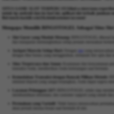
SITUS GAME SLOT TERPERCAYAfind-a-store/asus-expertbook-b3-
untuk hp android dan ios hari ini, aplikasi slot terbaik jam
fhd-touch-backlit-win11h.htmlcustomer/account/
Mengapa Memilih BINGOTOGEL Sebagai Situs Slot 
Slot Gacor yang Mudah Menang:
BINGOTOGEL dikenal kar
dan transparan memungkinkan setiap pemain merasakan kemen
Jackpot Maxwin Setiap Hari:
Dengan
slot
yang menawarkan 
dengan fitur bonus yang menggiurkan, termasuk free spin dan 
Situs Terpercaya dan Aman:
Keamanan dan kenyamanan pemai
transaksi Anda, memberikan Anda ketenangan saat bermain.
Kemudahan Transaksi dengan Banyak Pilihan Metode:
BI
minimal deposit yang sangat terjangkau, Anda dapat segera mem
Layanan Pelanggan 24/7:
BINGOTOGEL selalu siap memberika
membutuhkan informasi, tim customer support yang ramah dan
Permainan yang Variatif:
Tidak hanya menawarkan permainan
akan pernah merasa bosan saat bermain di sini.