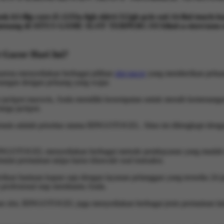
flip-core-i5-1235u-8gb-ddr4-512gb-pcie-ssd-14-fhd-touch-back
inan menang di SITUS GAME SLOT TERPERCAYAfind-a-store/asus-ex
Gacor Hari Ini?
ena menyediakan berbagai pilihan
slot gacor
yang memberikan peluang
angan dengan peluang yang wajar.
jackpot maxwin, Anda memiliki kesempatan untuk meraih kemenang
mega jackpot.
n adalah prioritas utama BINGOTOGEL. Situs ini dilengkapi dengan 
NGOTOGEL menyediakan berbagai metode pembayaran yang mudah dan c
ulai permainan tanpa harus khawatir soal transaksi.
n bantuan kapan saja dengan layanan pelanggan yang tersedia 24 jam
 profesional siap membantu Anda.
 slot, BINGOTOGEL juga menyediakan berbagai jenis permainan lainny