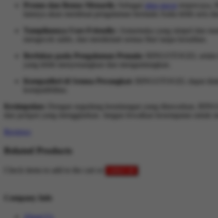
Promo dan Bonus Menarik:
Sebagai
situs gacor
terpercaya,
lainnya akan membuat pengalaman bermain Anda lebih seru d
Tampilannya User-Friendly:
Antarmuka yang simpel dan mud
mengecek saldo, dan menikmati semua fitur tanpa kesulitan.
Berfokus pada Pengalaman Pemain:
BINGOTOGEL selalu ber
yang lebih menyenangkan dan menguntungkan.
Kompatibel di Semua Perangkat:
BINGOTOGEL dapat diakses 
kompatibilitas.
Kesimpulan:
Dengan segudang keuntungan yang ditawarkan, BINGOTO
dan jackpot yang menggiurkan. Jangan lewatkan kesempatan untuk m
Reviews
Related Products
Check items to add to the cart or
select all
Company Info
About Us