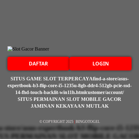
DAFTAR
LOGIN
SITUS GAME SLOT TERPERCAYAfind-a-store/asus-
expertbook-b3-flip-core-i5-1235u-8gb-ddr4-512gb-pcie-ssd-
14-fhd-touch-backlit-win11h.htmlcustomer/account/
SITUS PERMAINAN SLOT MOBILE GACOR
JAMINAN KEKAYAAN MUTLAK
© COPYRIGHT 2025
|
BINGOTOGEL
/asus-expertbook-b3-flip-core-i5-1235u-
unt/ SITUS PERMAINAN SLOT MOBILE 