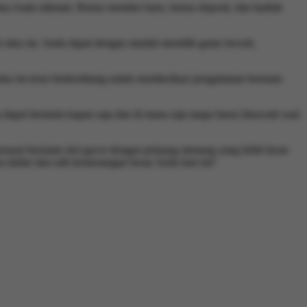
 Anda nikmati. Bonus member baru, bonus deposit, dan hadiah
situs ini. Anda dapat dengan mudah memilih game favorit,
tus ini terus berkembang untuk memberikan pengalaman bermain
apat bermain kapan saja dan di mana saja tanpa harus khawatir soal
asi bermain slot gacor dengan peluang menang yang lebih besar
aftar dan raih kemenangan besar Anda hari ini!