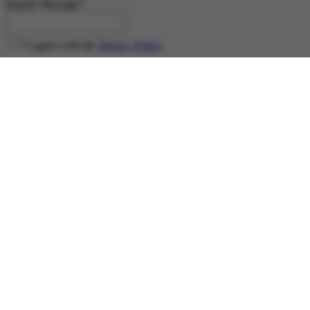
Inquiry Message
*
*
I agree with the
Privacy Policy