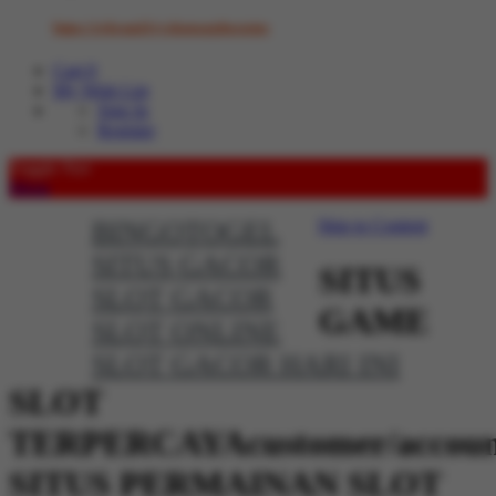
https://rebrand.ly/whatsappbosstoto
Cart
0
My Wish List
Sign In
Register
Toggle Nav
Menu
BINGOTOGEL
Skip to Content
SITUS GACOR
SITUS
SLOT GACOR
GAME
SLOT ONLINE
SLOT GACOR HARI INI
SLOT
TERPERCAYAcustomer/accou
SITUS PERMAINAN SLOT