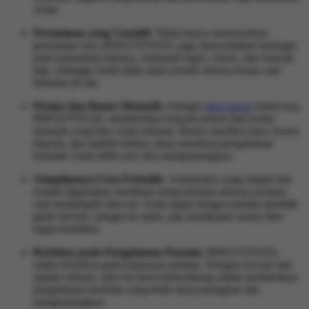
Anda.
Permainan yang Variatif:
Tidak hanya menawarkan
permainan slot, BINGOTOGEL juga menyediakan berbagai
jenis permainan lainnya, termasuk togel, casino, dan banyak
lagi, sehingga Anda tidak akan pernah merasa bosan saat
bermain di sini.
Promo dan Bonus Menarik:
Sebagai
situs gacor
terpercaya,
BINGOTOGEL memberikan banyak promo dan bonus
menarik yang bisa Anda nikmati. Bonus member baru, bonus
deposit, dan hadiah lainnya akan membuat pengalaman
bermain Anda lebih seru dan menguntungkan.
Tampilannya User-Friendly:
Antarmuka yang simpel dan
mudah digunakan membuat setiap pemain merasa nyaman
saat menjelajahi situs ini. Anda dapat dengan mudah memilih
game favorit, mengecek saldo, dan menikmati semua fitur
tanpa kesulitan.
Berfokus pada Pengalaman Pemain:
BINGOTOGEL
selalu berfokus pada kepuasan pemain. Dengan inovasi dan
update terbaru, situs ini terus berkembang untuk memberikan
pengalaman bermain yang lebih menyenangkan dan
menguntungkan.