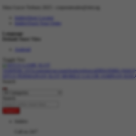
Situs Gacor Terbaru 2025 :
corporatesales@slot.ng
hidden
Store Locator
hidden
Track Your Order
Language
Default Store View
Android
Toggle Nav
Search
Search
Search
hidden
Call us 24/7