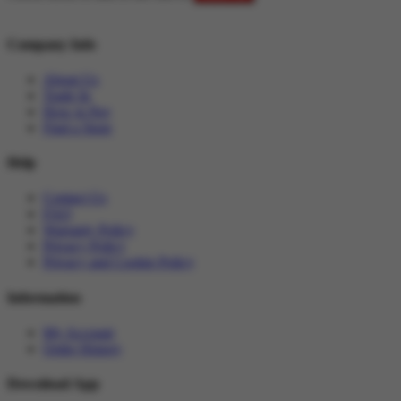
Company Info
About Us
Trade In
How to Pay
Find a Store
Help
Contact Us
FAQ
Warranty Policy
Privacy Policy
Privacy and Cookie Policy
Information
My Account
Order History
Download App