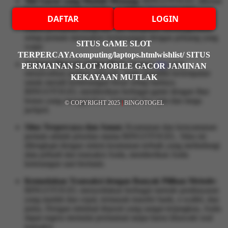
Slot Gacor yang Mudah Menang:
BINGOTOGEL dikenal
karena menyediakan berbagai pilihan
slot gacor
yang
DAFTAR
LOGIN
memberikan peluang menang lebih besar. Tidak hanya itu,
sistem permainan yang adil dan transparan memungkinkan
setiap pemain merasakan kemenangan dengan peluang yang
SITUS GAME SLOT
wajar.
TERPERCAYAcomputing/laptops.htmlwishlist/ SITUS
Jackpot Maxwin Setiap Hari:
Dengan
slot
yang
PERMAINAN SLOT MOBILE GACOR JAMINAN
menawarkan jackpot maxwin, Anda memiliki kesempatan
KEKAYAAN MUTLAK
untuk meraih kemenangan besar setiap harinya.
BINGOTOGEL memberikan berbagai game dengan fitur
bonus yang menggiurkan, termasuk free spin dan mega
© COPYRIGHT 2025
|
BINGOTOGEL
jackpot.
Situs Terpercaya dan Aman:
Keamanan dan kenyamanan
pemain adalah prioritas utama BINGOTOGEL. Situs ini
dilengkapi dengan sistem keamanan terbaik yang melindungi
data pribadi dan transaksi Anda, memberikan Anda
ketenangan saat bermain.
Kemudahan Transaksi dengan Banyak Pilihan Metode:
BINGOTOGEL menyediakan berbagai metode pembayaran
yang mudah dan cepat, termasuk transfer bank, e-wallet, dan
pulsa. Dengan minimal deposit yang sangat terjangkau, Anda
dapat segera memulai permainan tanpa harus khawatir soal
transaksi.