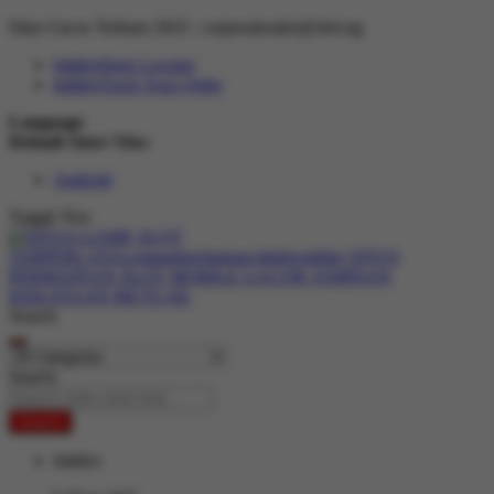
Situs Gacor Terbaru 2025 :
corporatesales@slot.ng
hidden
Store Locator
hidden
Track Your Order
Language
Default Store View
Android
Toggle Nav
Search
Search
Search
hidden