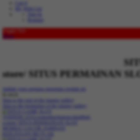
Cart
0
My Wish List
Sign In
Register
Toggle Nav
Menu
BINGOTOGEL
SITUS GA
SLOT GACOR HARI INI
SIT
store/ SITUS PERMAINAN
Jadilah yang pertama mengulas produk ini
In stock
Skip to the end of the images gallery
Skip to the beginning of the images gallery