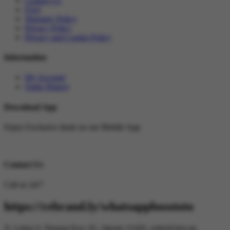
Contact Us
FAQ
Warranty Policy
Privacy Policy
Privacy and Cookie Policy
Information
My Account
Order History
Download App
Enjoy Exclusive deals on our Mobile App
Contact Us
Call us 24/7
https://rebrand.ly/whatsappbosstoto
Jl. Letjen S. Parman Kav. 81, Jakarta 11420.
order@slot.ng