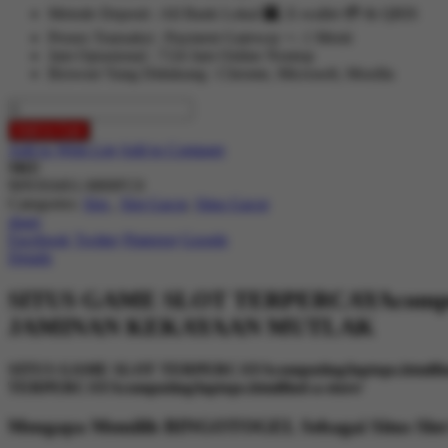
Metode Deposit : All Bank Lokal 🏧, E-wallet 💳 & QRIS
Proses Transaksi : Payment Gateway +- 1 Menit
Jam Oprasional : 7/24 Jam Online Nontop
Browser Yang Didukung : Chrome, Microsoft, Mozilla
Add to Cart
Add to Wish List
Add to Compare
SKU
90NX04S1-M00FC0
Categories:
Slot
,
Slot Gacor
,
Situs Gacor
share
Facebook
Twitter
Pinterest
Google
Details
SITUS GAME SLOT TERPERCAYAcomputi
JAMINAN KEKAYAAN MUTLAK
SITUS GAME SLOT TERPERCAYAcomputing/laptops.htmlfind-a-sto
TERPERCAYAcomputing/laptops.htmlfind-a-store/
Mengapa Memilih BINGOTOGEL Sebagai Situs Slot 