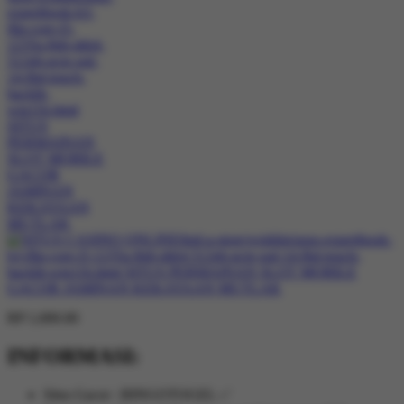
RP 1,000.00
INFORMASI:
Situs Gacor : BINGOTOGEL ✅