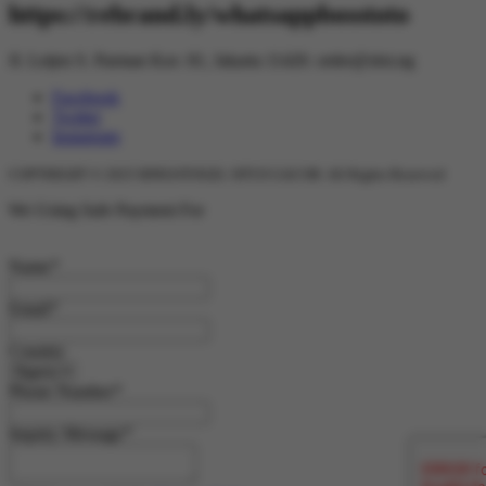
https://rebrand.ly/whatsappbosstoto
Jl. Letjen S. Parman Kav. 81, Jakarta 11420.
order@slot.ng
Facebook
Twitter
Instagram
COPYRIGHT © 2025 BINGOTOGEL SITUS GACOR. All Rights Reserved
We Using Safe Payment For
Name
*
Email
*
Country
Phone Number
*
Inquiry Message
*