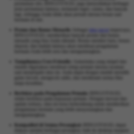
permainan slot, BINGOTOGEL juga menyediakan berbagai
jenis permainan lainnya, termasuk togel, casino, dan banyak
lagi, sehingga Anda tidak akan pernah merasa bosan saat
bermain di sini.
Promo dan Bonus Menarik:
Sebagai
situs gacor
terpercaya,
BINGOTOGEL memberikan banyak promo dan bonus
menarik yang bisa Anda nikmati. Bonus member baru, bonus
deposit, dan hadiah lainnya akan membuat pengalaman
bermain Anda lebih seru dan menguntungkan.
Tampilannya User-Friendly:
Antarmuka yang simpel dan
mudah digunakan membuat setiap pemain merasa nyaman
saat menjelajahi situs ini. Anda dapat dengan mudah memilih
game favorit, mengecek saldo, dan menikmati semua fitur
tanpa kesulitan.
Berfokus pada Pengalaman Pemain:
BINGOTOGEL
selalu berfokus pada kepuasan pemain. Dengan inovasi dan
update terbaru, situs ini terus berkembang untuk memberikan
pengalaman bermain yang lebih menyenangkan dan
menguntungkan.
Kompatibel di Semua Perangkat:
BINGOTOGEL dapat
diakses melalui berbagai perangkat, baik itu desktop maupun