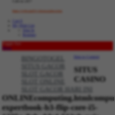
Call us 24/7
https://rebrand.ly/whatsappbosstoto
Cart
0
My Wish List
Sign In
Register
Toggle Nav
Menu
BINGOTOGEL
Skip to Content
SITUS GACOR
SITUS
SLOT GACOR
CASINO
SLOT ONLINE
SLOT GACOR HARI INI
ONLINEcomputing.htmlcomputi
expertbook-b3-flip-core-i5-