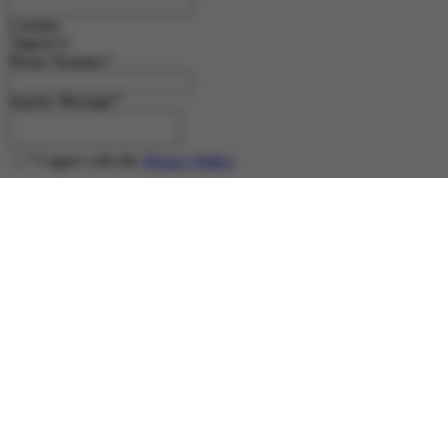
Country
Phone Number
*
Inquiry Message
*
*
I agree with the
Privacy Policy