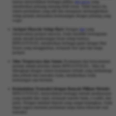
karena menyediakan berbagai pilihan
slot gacor
yang
memberikan peluang menang lebih besar. Tidak hanya itu,
sistem permainan yang adil dan transparan memungkinkan
setiap pemain merasakan kemenangan dengan peluang yang
wajar.
Jackpot Maxwin Setiap Hari:
Dengan
slot
yang
menawarkan jackpot maxwin, Anda memiliki kesempatan
untuk meraih kemenangan besar setiap harinya.
BINGOTOGEL memberikan berbagai game dengan fitur
bonus yang menggiurkan, termasuk free spin dan mega
jackpot.
Situs Terpercaya dan Aman:
Keamanan dan kenyamanan
pemain adalah prioritas utama BINGOTOGEL. Situs ini
dilengkapi dengan sistem keamanan terbaik yang melindungi
data pribadi dan transaksi Anda, memberikan Anda
ketenangan saat bermain.
Kemudahan Transaksi dengan Banyak Pilihan Metode:
BINGOTOGEL menyediakan berbagai metode pembayaran
yang mudah dan cepat, termasuk transfer bank, e-wallet, dan
pulsa. Dengan minimal deposit yang sangat terjangkau, Anda
dapat segera memulai permainan tanpa harus khawatir soal
transaksi.