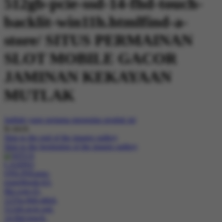
512gb-pcie-ssd-14-fhd-touch-
backlit-win11h.htmlfind-a-
store/ SITUS PERMAINAN
SLOT MOBILE GACOR
JAMINAN KEKAYAAN
MUTLAK
Jadilah yang pertama mengulas produk ini
In stock
Skip to the end of the images gallery
Skip to the beginning of the images gallery