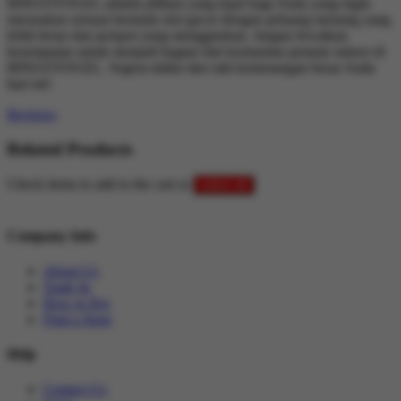
BINGOTOGEL adalah pilihan yang tepat bagi Anda yang ingin
merasakan sensasi bermain slot gacor dengan peluang menang yang
lebih besar dan jackpot yang menggiurkan. Jangan lewatkan
kesempatan untuk menjadi bagian dari komunitas pemain sukses di
BINGOTOGEL. Segera daftar dan raih kemenangan besar Anda
hari ini!
Reviews
Related Products
Check items to add to the cart or
select all
Company Info
About Us
Trade In
How to Pay
Find a Store
Help
Contact Us