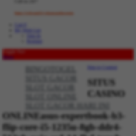
Call us 24/7
https://rebrand.ly/whatsappbosstoto
Cart
0
My Wish List
Sign In
Register
Toggle Nav
Menu
BINGOTOGEL
Skip to Content
SITUS GACOR
SITUS
SLOT GACOR
CASINO
SLOT ONLINE
SLOT GACOR HARI INI
ONLINEasus-expertbook-b3-
flip-core-i5-1235u-8gb-ddr4-