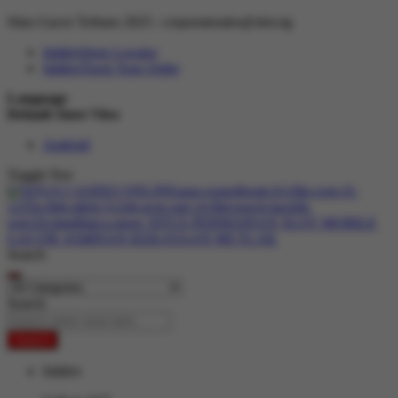
Situs Gacor Terbaru 2025 :
corporatesales@slot.ng
hidden
Store Locator
hidden
Track Your Order
Language
Default Store View
Android
Toggle Nav
Search
Search
Search
hidden