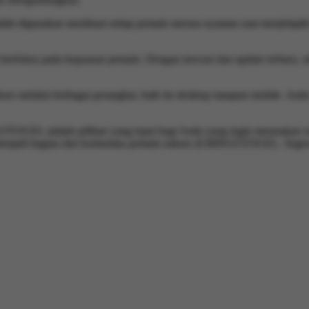
ah digunakan membuat setiap pemain merasa nyaman saat menjelajahi 
fokus pada kepuasan pemain. Dengan inovasi dan update terbaru, si
melalui berbagai perangkat, baik itu desktop maupun mobile. Anda d
GEL adalah pilihan yang tepat bagi Anda yang ingin merasakan sens
enjadi bagian dari komunitas pemain sukses di BINGOTOGEL. Segera d