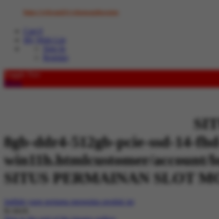
https://rebrand.ly/whatsappbosstoto
Cart
0
My Wish List
Sign In
Register
Toggle Nav
Menu
BINGOTOGEL
SITUS GA
SLOT GACOR HARI INI
SIT
8gb-ddr4-512gb-pcie-ssd-14-fhd
win11h.htmlcustomer/acco
SITUS PERMAINAN SLOT 
Jadilah yang pertama mengulas produk ini
In stock