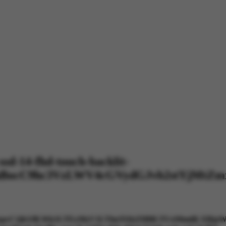
d-14-fhd-touch-backlit-
GV4LnBocC9hc3VzLWV4cGVydGJvb2stYj
MtZmxpcC1jb3JlLWk1LTEyMzV1LThnYi1kZHI0LTUxMmdiLXBja