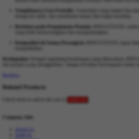
Tampilannya User-Friendly:
Antarmuka yang simpel dan mud
mengecek saldo, dan menikmati semua fitur tanpa kesulitan.
Berfokus pada Pengalaman Pemain:
BINGOTOGEL selalu ber
yang lebih menyenangkan dan menguntungkan.
Kompatibel di Semua Perangkat:
BINGOTOGEL dapat diakses 
kompatibilitas.
Kesimpulan:
Dengan segudang keuntungan yang ditawarkan, BINGOTO
dan jackpot yang menggiurkan. Jangan lewatkan kesempatan untuk m
Reviews
Related Products
Check items to add to the cart or
select all
Company Info
About Us
Trade In