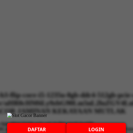
lip-core-i5-1235u-8gb-ddr4-512gb-pcie-ss
/referer/aHR0cHM6Ly9zbG90Lm5nL2luZ
GACOR JAMINAN KEKAYAAN MUTLAK
b-ddr4-512gb-pcie-ssd-14-fhd-touch-backlit-
DAFTAR
LOGIN
6Ly9zbG90Lm5nL2luZGV4LnBocC9hc3VzLWV4cGVydGJvb2stYj