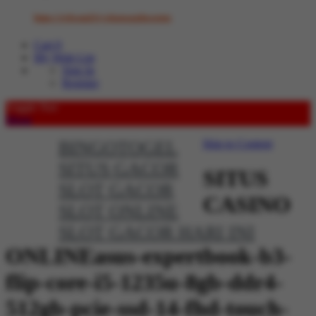
https://rebrand.ly/whatsappbosstoto
Cart
0
My Wish List
Sign In
Register
Toggle Nav
Menu
BINGOTOGEL
Skip to Content
SITUS GACOR
SITUS
SLOT GACOR
CASINO
SLOT ONLINE
SLOT GACOR HARI INI
ONLINEasus-expertbook-b3-
flip-core-i5-1235u-8gb-ddr4-
512gb-pcie-ssd-14-fhd-touch-