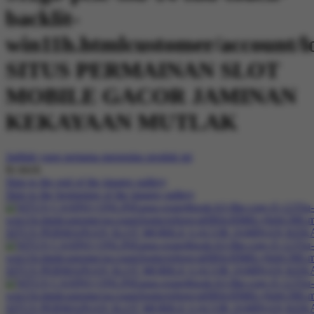
backlit-
win11h.htmlcustomer/acco
SITUS PERMAINAN SLOT
MOBILE GACOR JAMINAN
KEKAYAAN MUTLAK
Jadilah yang pertama mengulas produk ini
In stock
Skip to the end of the images gallery
Skip to the beginning of the images gallery