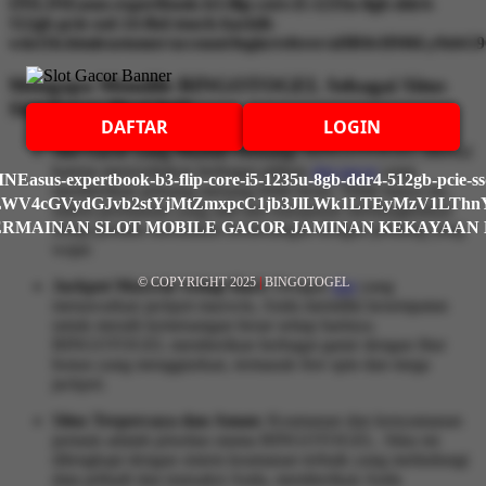
ONLINEasus-expertbook-b3-flip-core-i5-1235u-8gb-ddr4-
512gb-pcie-ssd-14-fhd-touch-backlit-
win11h.htmlcustomer/account/login/referer/aHR0cHM
Mengapa Memilih BINGOTOGEL Sebagai Situs
Slot Gacor Hari Ini?
DAFTAR
LOGIN
Slot Gacor yang Mudah Menang:
BINGOTOGEL dikenal
karena menyediakan berbagai pilihan
slot gacor
yang
sus-expertbook-b3-flip-core-i5-1235u-8gb-ddr4-512gb-pcie-ssd-
memberikan peluang menang lebih besar. Tidak hanya itu,
9hc3VzLWV4cGVydGJvb2stYjMtZmxpcC1jb3JlLWk1LTEyMzV1
sistem permainan yang adil dan transparan memungkinkan
PERMAINAN SLOT MOBILE GACOR JAMINAN KEKAYAAN
setiap pemain merasakan kemenangan dengan peluang yang
wajar.
© COPYRIGHT 2025
|
BINGOTOGEL
Jackpot Maxwin Setiap Hari:
Dengan
slot
yang
menawarkan jackpot maxwin, Anda memiliki kesempatan
untuk meraih kemenangan besar setiap harinya.
BINGOTOGEL memberikan berbagai game dengan fitur
bonus yang menggiurkan, termasuk free spin dan mega
jackpot.
Situs Terpercaya dan Aman:
Keamanan dan kenyamanan
pemain adalah prioritas utama BINGOTOGEL. Situs ini
dilengkapi dengan sistem keamanan terbaik yang melindungi
data pribadi dan transaksi Anda, memberikan Anda