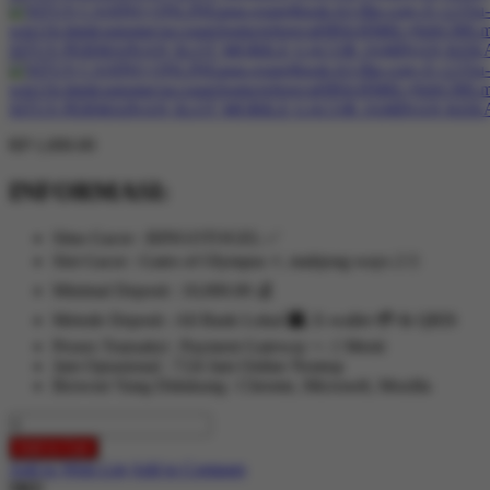
RP 1,000.00
INFORMASI:
Situs Gacor : BINGOTOGEL ✅
Slot Gacor : Gates of Olympus ⚡, mahjong ways 2 🀄
Minimal Deposit : 10,000.00 💰
Metode Deposit : All Bank Lokal 🏧, E-wallet 💳 & QRIS
Proses Transaksi : Payment Gateway +- 1 Menit
Jam Oprasional : 7/24 Jam Online Nontop
Browser Yang Didukung : Chrome, Microsoft, Mozilla
Add to Cart
Add to Wish List
Add to Compare
SKU