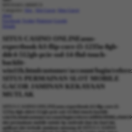
90NX04S1-M00FC0
Categories:
Slot
,
Slot Gacor
,
Situs Gacor
share
Facebook
Twitter
Pinterest
Google
Details
SITUS CASINO ONLINEasus-
expertbook-b3-flip-core-i5-1235u-8gb-
ddr4-512gb-pcie-ssd-14-fhd-touch-
backlit-
win11h.htmlcustomer/account/logi
SITUS PERMAINAN SLOT MOBILE
GACOR JAMINAN KEKAYAAN
MUTLAK
SITUS CASINO ONLINEasus-expertbook-b3-flip-core-i5-
1235u-8gb-ddr4-512gb-pcie-ssd-14-fhd-touch-backlit-
win11h.htmlcustomer/account/login/referer/aHR0cHM
slot permainan mobile untuk hp android dan ios hari ini,
aplikasi slot terbaik jaminan menang di SITUS CASINO