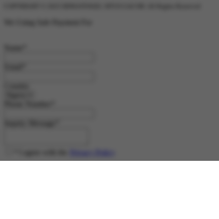
COPYRIGHT © 2025 BINGOTOGEL SITUS GACOR. All Rights Reserved
We Using Safe Payment For
Name
*
Email
*
Country
Phone Number
*
Inquiry Message
*
*
I agree with the
Privacy Policy