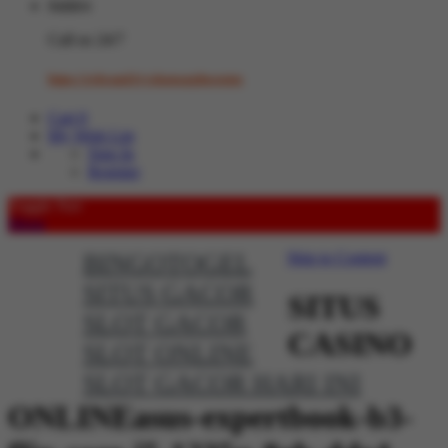
hidden
Call us 24/7
https://rebrand.ly/whatsappbosstoto
Cart
0
My Wish List
Sign In
Register
Toggle Nav
Menu
BINGOTOGEL
Skip to Content
SITUS GACOR
SITUS
SLOT GACOR
CASINO
SLOT ONLINE
SLOT GACOR HARI INI
ONLINEasus-expertbook-b3-