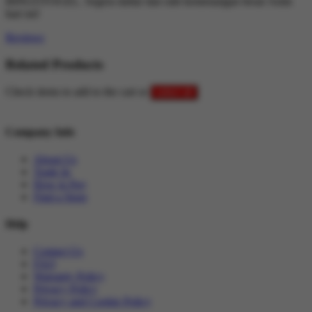
BINGOTOGEL. Segera daftar dan raih kemenangan besar Anda
hari ini!
Reviews
Related Products
Check items to add to the cart or
select all
Company Info
About Us
Trade In
How to Pay
Find a Store
Help
Contact Us
FAQ
Warranty Policy
Privacy Policy
Privacy and Cookie Policy