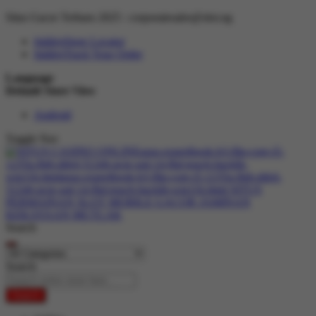
Situs Gacor Terbaru 2025 :
corporatesales@slot.ng
hidden
Store Locator
hidden
Track Your Order
Language
Default Store View
Android
Toggle Nav
Search
Search
Search