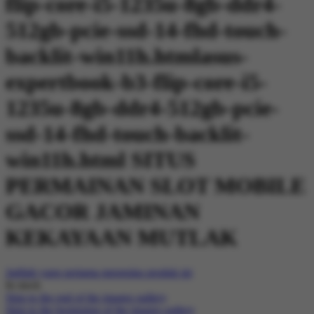
flip-core-i5-1235u-8gb-ddr4-
512gb-pcie-ssd-14-fhd-touch-
backlit-win11h.htmlasus-
expertbook-b3-flip-core-i5-
1235u-8gb-ddr4-512gb-pcie-
ssd-14-fhd-touch-backlit-
win11h.html SITUS
PERMAINAN SLOT MOBILE
GACOR JAMINAN
KEKAYAAN MUTLAK
Jadilah yang pertama mengulas produk ini
In stock
Skip to the end of the images gallery
Skip to the beginning of the images gallery