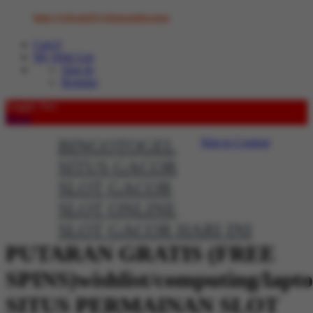
https://rebrand.ly/whatsappbosstoto
Cart
0
My Wish List
Sign In
Register
Toggle Nav
Menu
BINGOTOGEL
Skip to Content
SITUS GACOR
SLOT GACOR
SLOT ONLINE
SLOT GACOR HARI INI
PUTARAN GRATIS (FREE
SPINS)wishlist/computing/lapto
SITUS PERMAINAN SLOT