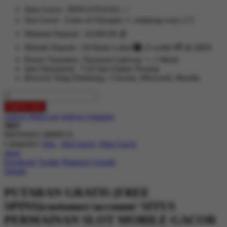
Situs Gacor : BINGOTOGEL ✅
Slot Gacor : Gates of Olympus ⚡, mahjong ways 2 🀄
Minimal Deposit : 10,000.00 💰
Metode Deposit : All Bank Lokal 🏧, E-wallet 💳 & QRIS
Proses Transaksi : Payment Gateway +- 1 Menit
Jam Oprasional : 7/24 Jam Online Nontop
Browser Yang Didukung : Chrome, Microsoft, Mozilla
Add to Cart
Add to Wish List
Add to Compare
SKU
90NX04S1-M00FC0
Categories:
Slot
,
Slot Gacor
,
Situs Gacor
share
Facebook
Twitter
Pinterest
Google
Details
PUTARAN GRATIS (FREE
SPINS)customer/account/ SITUS
PERMAINAN SLOT MOBILE GACOR