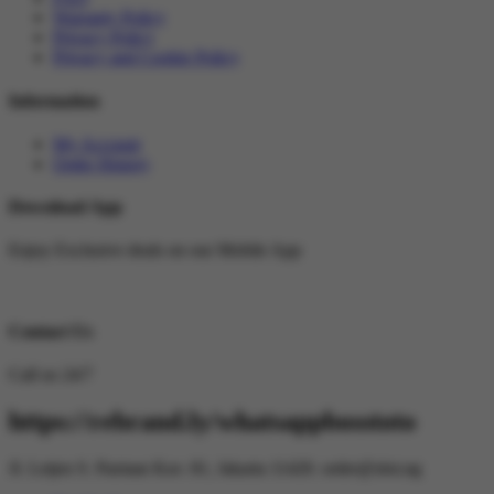
Warranty Policy
Privacy Policy
Privacy and Cookie Policy
Information
My Account
Order History
Download App
Enjoy Exclusive deals on our Mobile App
Contact Us
Call us 24/7
https://rebrand.ly/whatsappbosstoto
Jl. Letjen S. Parman Kav. 81, Jakarta 11420.
order@slot.ng