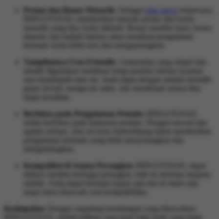
Promo dan Bonus Menarik:
Sebagai
situs gacor
terpercaya,
BINGOTOGEL memberikan banyak promo dan bonus
menarik yang bisa Anda nikmati. Bonus member baru, bonus
deposit, dan hadiah lainnya akan membuat pengalaman
bermain Anda lebih seru dan menguntungkan.
Tampilannya User-Friendly:
Antarmuka yang simpel dan
mudah digunakan membuat setiap pemain merasa nyaman
saat menjelajahi situs ini. Anda dapat dengan mudah memilih
game favorit, mengecek saldo, dan menikmati semua fitur
tanpa kesulitan.
Berfokus pada Pengalaman Pemain:
BINGOTOGEL
selalu berfokus pada kepuasan pemain. Dengan inovasi dan
update terbaru, situs ini terus berkembang untuk memberikan
pengalaman bermain yang lebih menyenangkan dan
menguntungkan.
Kompatibel di Semua Perangkat:
BINGOTOGEL dapat
diakses melalui berbagai perangkat, baik itu desktop maupun
mobile. Anda dapat bermain kapan saja dan di mana saja
tanpa harus khawatir soal kompatibilitas.
Kesimpulan:
Dengan segudang keuntungan yang ditawarkan,
BINGOTOGEL adalah pilihan yang tepat bagi Anda yang ingin