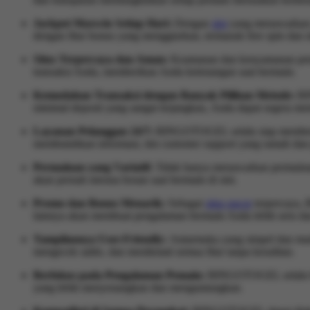
Jackpot Maxwin Setiap Hari:
Dengan
slot
yang menawarkan 
dengan fitur bonus yang menggiurkan, termasuk free spin dan 
Situs Terpercaya dan Aman:
Keamanan dan kenyamanan pemai
transaksi Anda, memberikan Anda ketenangan saat bermain.
Kemudahan Transaksi dengan Banyak Pilihan Metode:
BI
minimal deposit yang sangat terjangkau, Anda dapat segera mem
Layanan Pelanggan 24/7:
BINGOTOGEL selalu siap memberika
membutuhkan informasi, tim customer support yang ramah dan
Permainan yang Variatif:
Tidak hanya menawarkan permainan
akan pernah merasa bosan saat bermain di sini.
Promo dan Bonus Menarik:
Sebagai
situs gacor
terpercaya,
lainnya akan membuat pengalaman bermain Anda lebih seru d
Tampilannya User-Friendly:
Antarmuka yang simpel dan mud
mengecek saldo, dan menikmati semua fitur tanpa kesulitan.
Berfokus pada Pengalaman Pemain:
BINGOTOGEL selalu ber
yang lebih menyenangkan dan menguntungkan.