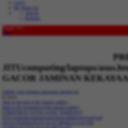
Cart
0
My Wish List
Sign In
Register
Toggle Nav
Menu
BINGOTOGEL
SITUS GA
SLOT GACOR HARI INI
PR
JITUcomputing/laptops/asus.
GACOR JAMINAN KEKAYA
Jadilah yang pertama mengulas produk ini
In stock
Skip to the end of the images gallery
Skip to the beginning of the images gallery