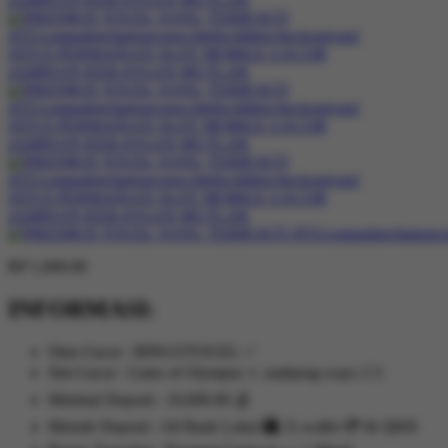
RP 1,000.00
INFORMASI:
Situs Gacor : BINGOTOGEL ✅
Slot Gacor : Gates of Olympus ⚡, mahjong ways 2 🀄
Minimal Deposit : 10,000.00 💰
Metode Deposit : All Bank Lokal 🏧, E-wallet 💳 & QRIS