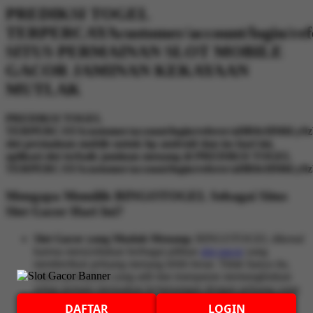
PREDIKSI TOGEL
TERPERCAYAcustomer/account/login
SITUS PERMAINAN SLOT MOBILE
GACOR JAMINAN KEKAYAAN
MUTLAK
PREDIKSI TOGEL
TERPERCAYAcustomer/account/login/referer/aHR0cHM
slot permainan mobile untuk hp android dan ios hari ini,
aplikasi slot terbaik jaminan menang di PREDIKSI TOGEL
TERPERCAYAcustomer/account/login/referer/aHR0cHM
Mengapa Memilih BINGOTOGEL Sebagai Situs
Slot Gacor Hari Ini?
Slot Gacor yang Mudah Menang:
BINGOTOGEL dikenal
karena menyediakan berbagai pilihan
slot gacor
yang
memberikan peluang menang lebih besar. Tidak hanya itu,
sistem permainan yang adil dan transparan memungkinkan
setiap pemain merasakan kemenangan dengan peluang yang
wajar.
DAFTAR
LOGIN