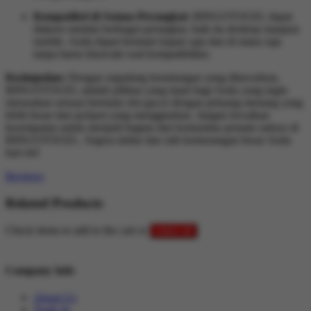
Kompatibel di Semua Perangkat:
BINGOTOGEL dapat
diakses melalui berbagai perangkat, baik itu desktop maupun
mobile. Anda dapat bermain kapan saja dan di mana saja
tanpa harus khawatir soal kompatibilitas.
Kesimpulan:
Dengan segudang keuntungan yang ditawarkan,
BINGOTOGEL adalah pilihan yang tepat bagi Anda yang ingin
merasakan sensasi bermain slot gacor dengan peluang menang yang
lebih besar dan jackpot yang menggiurkan. Jangan lewatkan
kesempatan untuk menjadi bagian dari komunitas pemain sukses di
BINGOTOGEL. Segera daftar dan raih kemenangan besar Anda
hari ini!
Reviews
Related Products
Check items to add to the cart or
select all
Company Info
About Us
Trade In