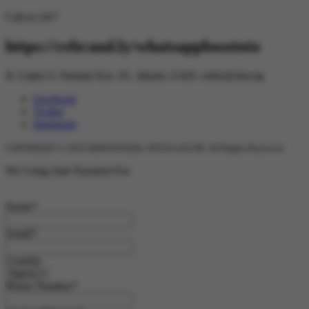
Call us 24/7
https://rebrand.ly/whatsappbosstoto
Jl. Letjen S. Parman Kav. 81, Jakarta 11420.
order@slot.ng
Facebook
Twitter
Instagram
COPYRIGHT © 2025 BINGOTOGEL SITUS GACOR. All Rights Reserved
We Using Safe Payment For
Name
*
Email
*
Country
Phone Number
*