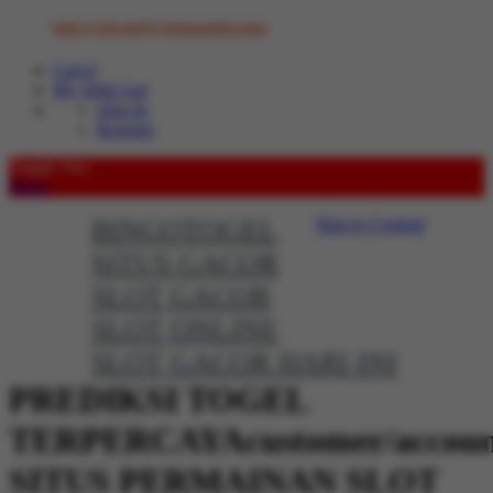
https://rebrand.ly/whatsappbosstoto
Cart
0
My Wish List
Sign In
Register
Toggle Nav
Menu
BINGOTOGEL
Skip to Content
SITUS GACOR
SLOT GACOR
SLOT ONLINE
SLOT GACOR HARI INI
PREDIKSI TOGEL
TERPERCAYAcustomer/accou
SITUS PERMAINAN SLOT