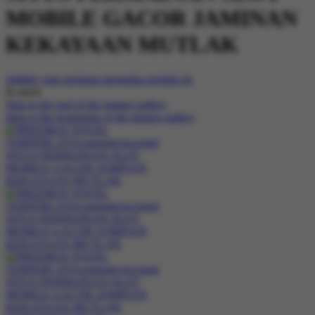
MOBILE GACOR JAMINAN
KEKAYAAN MUTLAK
Jadilah yang pertama mengulas produk ini
In stock
Skip to the end of the images gallery
Skip to the beginning of the images gallery