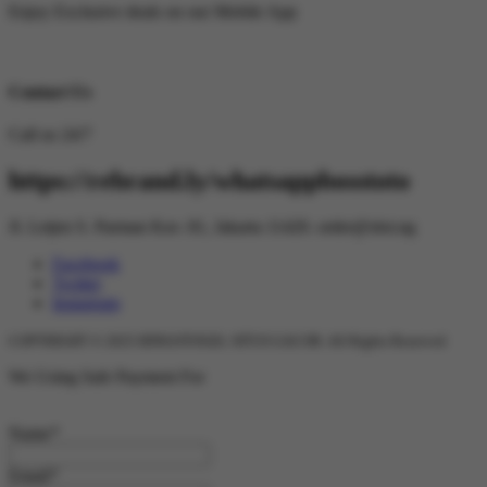
Enjoy Exclusive deals on our Mobile App
Contact Us
Call us 24/7
https://rebrand.ly/whatsappbosstoto
Jl. Letjen S. Parman Kav. 81, Jakarta 11420.
order@slot.ng
Facebook
Twitter
Instagram
COPYRIGHT © 2025 BINGOTOGEL SITUS GACOR. All Rights Reserved
We Using Safe Payment For
Name
*
Email
*