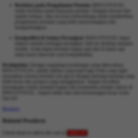
Berfokus pada Pengalaman Pemain:
BINGOTOGEL
selalu berfokus pada kepuasan pemain. Dengan inovasi dan
update terbaru, situs ini terus berkembang untuk memberikan
pengalaman bermain yang lebih menyenangkan dan
menguntungkan.
Kompatibel di Semua Perangkat:
BINGOTOGEL dapat
diakses melalui berbagai perangkat, baik itu desktop maupun
mobile. Anda dapat bermain kapan saja dan di mana saja
tanpa harus khawatir soal kompatibilitas.
Kesimpulan:
Dengan segudang keuntungan yang ditawarkan,
BINGOTOGEL adalah pilihan yang tepat bagi Anda yang ingin
merasakan sensasi bermain slot gacor dengan peluang menang yang
lebih besar dan jackpot yang menggiurkan. Jangan lewatkan
kesempatan untuk menjadi bagian dari komunitas pemain sukses di
BINGOTOGEL. Segera daftar dan raih kemenangan besar Anda
hari ini!
Reviews
Related Products
Check items to add to the cart or
select all