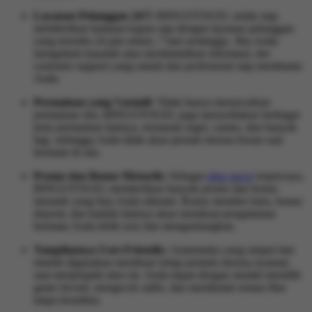
Layanan Pelanggan 24/7:
BINGOTOGEL selalu siap
memberikan bantuan kapan saja dengan layanan pelanggan
yang tersedia 24 jam sehari, 7 hari seminggu. Jika Anda
mengalami masalah atau membutuhkan informasi, tim
customer support yang ramah dan profesional siap membantu
Anda.
Permainan yang Variatif:
Tidak hanya menawarkan
permainan slot, BINGOTOGEL juga menyediakan berbagai
jenis permainan lainnya, termasuk togel, casino, dan banyak
lagi, sehingga Anda tidak akan pernah merasa bosan saat
bermain di sini.
Promo dan Bonus Menarik:
Sebagai
situs gacor
terpercaya,
BINGOTOGEL memberikan banyak promo dan bonus
menarik yang bisa Anda nikmati. Bonus member baru, bonus
deposit, dan hadiah lainnya akan membuat pengalaman
bermain Anda lebih seru dan menguntungkan.
Tampilannya User-Friendly:
Antarmuka yang simpel dan
mudah digunakan membuat setiap pemain merasa nyaman
saat menjelajahi situs ini. Anda dapat dengan mudah memilih
game favorit, mengecek saldo, dan menikmati semua fitur
tanpa kesulitan.