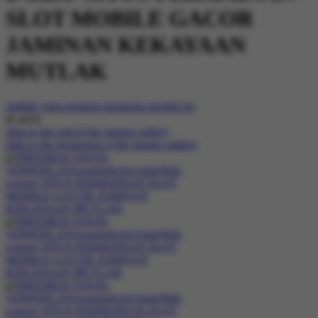
SLOT MOBILE GACOR
JAMINAN KEKAYAAN
MUTLAK
Jadilah yang pertama mengulas produk ini
In stock
Skip to the end of the images gallery
Skip to the beginning of the images gallery