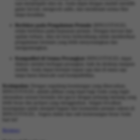
saat menjelajahi situs ini. Anda dapat dengan mudah memilih
game favorit, mengecek saldo, dan menikmati semua fitur
tanpa kesulitan.
Berfokus pada Pengalaman Pemain:
BINGOTOGEL
selalu berfokus pada kepuasan pemain. Dengan inovasi dan
update terbaru, situs ini terus berkembang untuk memberikan
pengalaman bermain yang lebih menyenangkan dan
menguntungkan.
Kompatibel di Semua Perangkat:
BINGOTOGEL dapat
diakses melalui berbagai perangkat, baik itu desktop maupun
mobile. Anda dapat bermain kapan saja dan di mana saja
tanpa harus khawatir soal kompatibilitas.
Kesimpulan:
Dengan segudang keuntungan yang ditawarkan,
BINGOTOGEL adalah pilihan yang tepat bagi Anda yang ingin
merasakan sensasi bermain slot gacor dengan peluang menang yang
lebih besar dan jackpot yang menggiurkan. Jangan lewatkan
kesempatan untuk menjadi bagian dari komunitas pemain sukses di
BINGOTOGEL. Segera daftar dan raih kemenangan besar Anda
hari ini!
Reviews