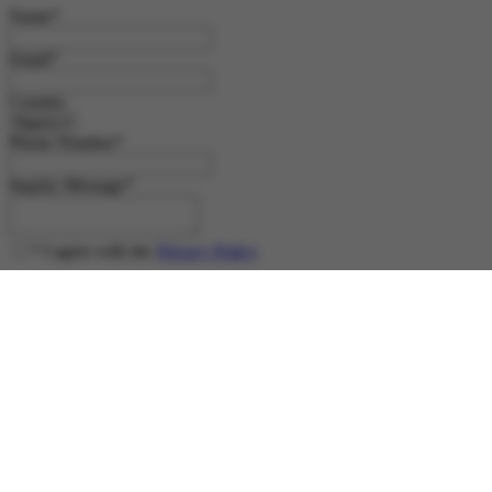
Name
*
Email
*
Country
Phone Number
*
Inquiry Message
*
*
I agree with the
Privacy Policy