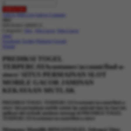
Add to Cart
Add to Wish List
Add to Compare
SKU
90NX04S1-M00FC0
Categories:
Slot
,
Slot Gacor
,
Situs Gacor
share
Facebook
Twitter
Pinterest
Google
Details
PREDIKSI TOGEL
TERPERCAYAcustomer/account/find-a-
store/ SITUS PERMAINAN SLOT
MOBILE GACOR JAMINAN
KEKAYAAN MUTLAK
PREDIKSI TOGEL TERPERCAYAcustomer/account/find-a-
store/ slot permainan mobile untuk hp android dan ios hari ini,
aplikasi slot terbaik jaminan menang di PREDIKSI TOGEL
TERPERCAYAcustomer/account/find-a-store/
Mengapa Memilih BINGOTOGEL Sebagai Situs