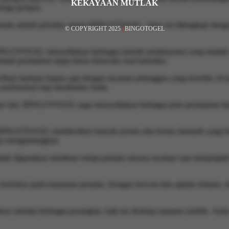
KEKAYAAN MUTLAK
mega jackpot.
n adalah prioritas utama BINGOTOGEL. Situs ini dilengkapi dengan 
© COPYRIGHT 2025
|
BINGOTOGEL
NGOTOGEL menyediakan berbagai metode pembayaran yang mudah dan c
ulai permainan tanpa harus khawatir soal transaksi.
n bantuan kapan saja dengan layanan pelanggan yang tersedia 24 jam
 profesional siap membantu Anda.
 slot, BINGOTOGEL juga menyediakan berbagai jenis permainan lainny
 BINGOTOGEL memberikan banyak promo dan bonus menarik yang bisa
an menguntungkan.
ah digunakan membuat setiap pemain merasa nyaman saat menjelajahi 
fokus pada kepuasan pemain. Dengan inovasi dan update terbaru, si
melalui berbagai perangkat, baik itu desktop maupun mobile. Anda d