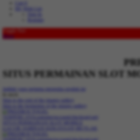
Cart
0
My Wish List
Sign In
Register
Toggle Nav
Menu
BINGOTOGEL
SITUS GA
SLOT GACOR HARI INI
PRE
SITUS PERMAINAN SLOT 
Jadilah yang pertama mengulas produk ini
In stock
Skip to the end of the images gallery
Skip to the beginning of the images gallery