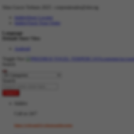
Situs Gacor Terbaru 2025 :
corporatesales@slot.ng
hidden
Store Locator
hidden
Track Your Order
Language
Default Store View
Android
Toggle Nav
Search
Search
Search
hidden
Call us 24/7
https://rebrand.ly/whatsappbosstoto