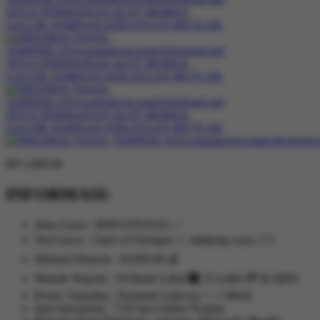
RP 1,000.00
INFORMASI:
Situs Gacor : BINGOTOGEL ✅
Slot Gacor : Gates of Olympus ⚡, mahjong ways 2 🀄
Minimal Deposit : 10,000.00 💰
Metode Deposit : All Bank Lokal 🏧, E-wallet 💳 & QRIS
Proses Transaksi : Payment Gateway +- 1 Menit
Jam Oprasional : 7/24 Jam Online Nontop