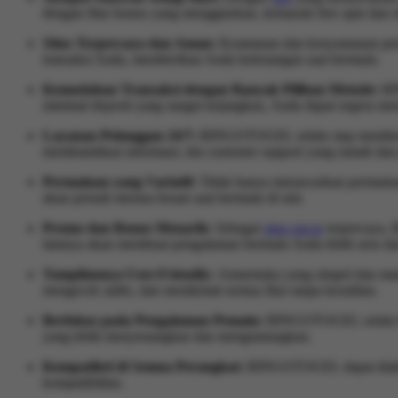
dengan fitur bonus yang menggiurkan, termasuk free spin dan 
Situs Terpercaya dan Aman:
Keamanan dan kenyamanan pemai
transaksi Anda, memberikan Anda ketenangan saat bermain.
Kemudahan Transaksi dengan Banyak Pilihan Metode:
BI
minimal deposit yang sangat terjangkau, Anda dapat segera mem
Layanan Pelanggan 24/7:
BINGOTOGEL selalu siap memberika
membutuhkan informasi, tim customer support yang ramah dan
Permainan yang Variatif:
Tidak hanya menawarkan permainan
akan pernah merasa bosan saat bermain di sini.
Promo dan Bonus Menarik:
Sebagai
situs gacor
terpercaya,
lainnya akan membuat pengalaman bermain Anda lebih seru d
Tampilannya User-Friendly:
Antarmuka yang simpel dan mud
mengecek saldo, dan menikmati semua fitur tanpa kesulitan.
Berfokus pada Pengalaman Pemain:
BINGOTOGEL selalu ber
yang lebih menyenangkan dan menguntungkan.
Kompatibel di Semua Perangkat:
BINGOTOGEL dapat diakses 
kompatibilitas.