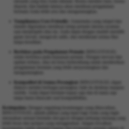
menarik yang bisa Anda nikmati. Bonus member baru, bonus
deposit, dan hadiah lainnya akan membuat pengalaman
bermain Anda lebih seru dan menguntungkan.
Tampilannya User-Friendly:
Antarmuka yang simpel dan
mudah digunakan membuat setiap pemain merasa nyaman
saat menjelajahi situs ini. Anda dapat dengan mudah memilih
game favorit, mengecek saldo, dan menikmati semua fitur
tanpa kesulitan.
Berfokus pada Pengalaman Pemain:
BINGOTOGEL
selalu berfokus pada kepuasan pemain. Dengan inovasi dan
update terbaru, situs ini terus berkembang untuk memberikan
pengalaman bermain yang lebih menyenangkan dan
menguntungkan.
Kompatibel di Semua Perangkat:
BINGOTOGEL dapat
diakses melalui berbagai perangkat, baik itu desktop maupun
mobile. Anda dapat bermain kapan saja dan di mana saja
tanpa harus khawatir soal kompatibilitas.
Kesimpulan:
Dengan segudang keuntungan yang ditawarkan,
BINGOTOGEL adalah pilihan yang tepat bagi Anda yang ingin
merasakan sensasi bermain slot gacor dengan peluang menang yang
lebih besar dan jackpot yang menggiurkan. Jangan lewatkan
kesempatan untuk menjadi bagian dari komunitas pemain sukses di