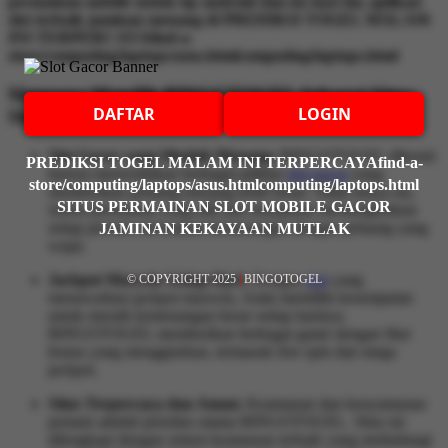
permainan mobile untuk hp android dan ios hari ini, aplikasi
slot terbaik jaminan menang di PREDIKSI TOGEL MALAM
INI TERPERCAYAfind-a-
store/computing/laptops/asus.htmlcomputing/laptops.html
Mengapa Memilih BINGOTOGEL Sebagai Situs
DAFTAR
LOGIN
Slot Gacor Hari Ini?
Slot Gacor yang Mudah Menang:
BINGOTOGEL dikenal
PREDIKSI TOGEL MALAM INI TERPERCAYAfind-a-
karena menyediakan berbagai pilihan
slot gacor
yang
store/computing/laptops/asus.htmlcomputing/laptops.html
memberikan peluang menang lebih besar. Tidak hanya itu,
SITUS PERMAINAN SLOT MOBILE GACOR
sistem permainan yang adil dan transparan memungkinkan
setiap pemain merasakan kemenangan dengan peluang yang
JAMINAN KEKAYAAN MUTLAK
wajar.
Jackpot Maxwin Setiap Hari:
Dengan
slot
yang
© COPYRIGHT 2025
|
BINGOTOGEL
menawarkan jackpot maxwin, Anda memiliki kesempatan
untuk meraih kemenangan besar setiap harinya.
BINGOTOGEL memberikan berbagai game dengan fitur
bonus yang menggiurkan, termasuk free spin dan mega
jackpot.
Situs Terpercaya dan Aman:
Keamanan dan kenyamanan
pemain adalah prioritas utama BINGOTOGEL. Situs ini
dilengkapi dengan sistem keamanan terbaik yang melindungi