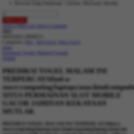
Browser Yang Didukung : Chrome, Microsoft, Mozilla
Add to Cart
Add to Wish List
Add to Compare
SKU
90NX04S1-M00FC0
Categories:
Slot
,
Slot Gacor
,
Situs Gacor
share
Facebook
Twitter
Pinterest
Google
Details
PREDIKSI TOGEL MALAM INI
TERPERCAYAfind-a-
store/computing/laptops/asus.htmlcomputi
SITUS PERMAINAN SLOT MOBILE
GACOR JAMINAN KEKAYAAN
MUTLAK
PREDIKSI TOGEL MALAM INI TERPERCAYAfind-a-
store/computing/laptops/asus.htmlcomputing/laptops.html slot