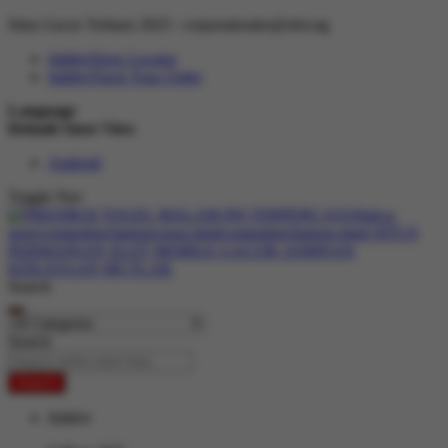
Situs Gacor Terbaru 2025 :
corporatesales@slot.ng
hidden
Store Locator
hidden
Track Your Order
Language
Default Store View
Android
Toggle Nav
Search
Search
Search
hidden