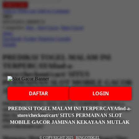
Add to Cart
Add to Wish List
Add to Compare
SKU
90NX04S1-M00FC0
Categories:
Slot
,
Slot Gacor
,
Situs Gacor
share
Facebook
Twitter
Pinterest
Google
Details
PREDIKSI TOGEL MALAM INI
TERPERCAYAfind-a-
store/checkout/cart/ SITUS
PERMAINAN SLOT MOBILE GACOR
JAMINAN KEKAYAAN MUTLAK
DAFTAR
LOGIN
PREDIKSI TOGEL MALAM INI TERPERCAYAfind-a-
PREDIKSI TOGEL MALAM INI TERPERCAYAfind-a-
store/checkout/cart/ slot permainan mobile untuk hp android
dan ios hari ini, aplikasi slot terbaik jaminan menang di
store/checkout/cart/ SITUS PERMAINAN SLOT
PREDIKSI TOGEL MALAM INI TERPERCAYAfind-a-
MOBILE GACOR JAMINAN KEKAYAAN MUTLAK
store/checkout/cart/
Mengapa Memilih BINGOTOGEL Sebagai Situs
© COPYRIGHT 2025
|
BINGOTOGEL