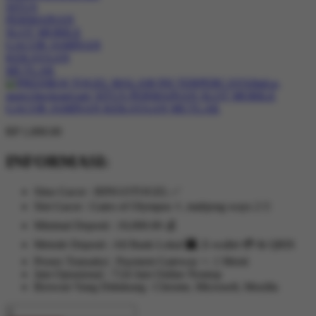
RP 1,000.00
INFORMASI:
Situs Gacor : BINGOTOGEL ✅
Slot Gacor : Gates of Olympus ⚡, mahjong ways 2 🀄
Minimal Deposit : 10,000.00 💰
Metode Deposit : All Bank Lokal 🏧, E-wallet 💳 & QRIS
Proses Transaksi : Payment Gateway +- 1 Menit
Jam Oprasional : 7/24 Jam Online Nontop
Browser Yang Didukung : Chrome, Microsoft, Mozilla