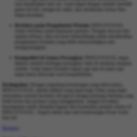
saat menjelajahi situs ini. Anda dapat dengan mudah memilih
game favorit, mengecek saldo, dan menikmati semua fitur
tanpa kesulitan.
Berfokus pada Pengalaman Pemain:
BINGOTOGEL
selalu berfokus pada kepuasan pemain. Dengan inovasi dan
update terbaru, situs ini terus berkembang untuk memberikan
pengalaman bermain yang lebih menyenangkan dan
menguntungkan.
Kompatibel di Semua Perangkat:
BINGOTOGEL dapat
diakses melalui berbagai perangkat, baik itu desktop maupun
mobile. Anda dapat bermain kapan saja dan di mana saja
tanpa harus khawatir soal kompatibilitas.
Kesimpulan:
Dengan segudang keuntungan yang ditawarkan,
BINGOTOGEL adalah pilihan yang tepat bagi Anda yang ingin
merasakan sensasi bermain slot gacor dengan peluang menang yang
lebih besar dan jackpot yang menggiurkan. Jangan lewatkan
kesempatan untuk menjadi bagian dari komunitas pemain sukses di
BINGOTOGEL. Segera daftar dan raih kemenangan besar Anda
hari ini!
Reviews