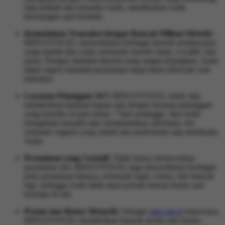
data pribadi dan transaksi Anda, memberikan Anda
ketenangan saat bermain.
Kemudahan Transaksi dengan Banyak Pilihan Metode:
BINGOTOGEL menyediakan berbagai metode pembayaran
yang mudah dan cepat, termasuk transfer bank, e-wallet, dan
pulsa. Dengan minimal deposit yang sangat terjangkau, Anda
dapat segera memulai permainan tanpa harus khawatir soal
transaksi.
Layanan Pelanggan 24/7:
BINGOTOGEL selalu siap
memberikan bantuan kapan saja dengan layanan pelanggan
yang tersedia 24 jam sehari, 7 hari seminggu. Jika Anda
mengalami masalah atau membutuhkan informasi, tim
customer support yang ramah dan profesional siap membantu
Anda.
Permainan yang Variatif:
Tidak hanya menawarkan
permainan slot, BINGOTOGEL juga menyediakan berbagai
jenis permainan lainnya, termasuk togel, casino, dan banyak
lagi, sehingga Anda tidak akan pernah merasa bosan saat
bermain di sini.
Promo dan Bonus Menarik:
Sebagai
situs gacor
terpercaya,
BINGOTOGEL memberikan banyak promo dan bonus