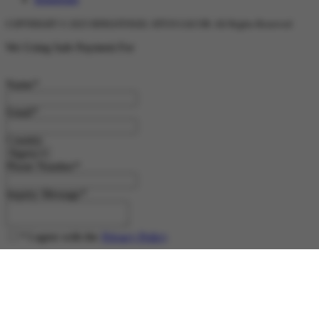
COPYRIGHT © 2025 BINGOTOGEL SITUS GACOR. All Rights Reserved
We Using Safe Payment For
Name
*
Email
*
Country
Phone Number
*
Inquiry Message
*
*
I agree with the
Privacy Policy