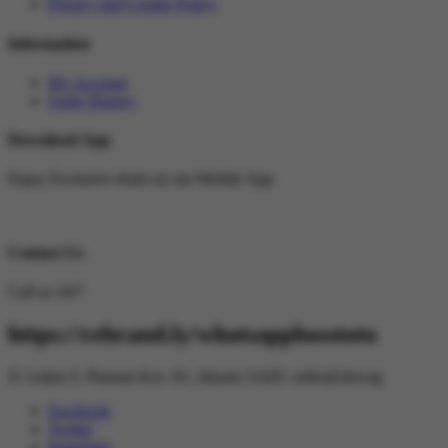
Privacy and Cookie Policy
Information
My Account
Order History
Download App
Enjoy Exclusive deals on our Mobile App
Contact Us
Call us 24/7
https://rebrand.ly/whatsappbosstoto
Jl. Letjen S. Parman Kav. 81, Jakarta 11420.
order@slot.ng
Facebook
Twitter
Instagram