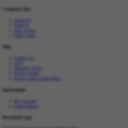
Company Info
About Us
Trade In
How to Pay
Find a Store
Help
Contact Us
FAQ
Warranty Policy
Privacy Policy
Privacy and Cookie Policy
Information
My Account
Order History
Download App