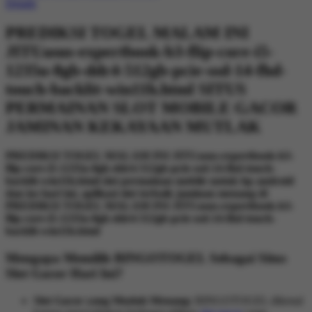
Details
PREDIKSI TOGEL MALAM INI
JITUasus-expertbook-b3-flip-core-i5-
1235u-8gb-ddr4-512gb-pcie-ssd-14-fhd-
touch-backlit-win11h.html SITUS
PERMAINAN SLOT MOBILE GACOR
JAMINAN KEKAYAAN MUTLAK
PREDIKSI TOGEL MALAM INI JITUasus-expertbook-b3-
flip-core-i5-1235u-8gb-ddr4-512gb-pcie-ssd-14-fhd-touch-
backlit-win11h.html slot permainan mobile untuk hp android
dan ios hari ini, aplikasi slot terbaik jaminan menang di
PREDIKSI TOGEL MALAM INI JITUasus-expertbook-b3-
flip-core-i5-1235u-8gb-ddr4-512gb-pcie-ssd-14-fhd-touch-
backlit-win11h.html
Mengapa Memilih BINGOTOGEL Sebagai Situs
Slot Gacor Hari Ini?
Slot Gacor yang Mudah Menang:
BINGOTOGEL dikenal