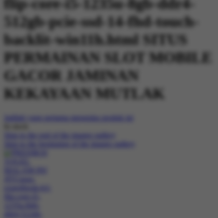
flip-core-i5-1235u-8gb-ddr4-
512gb-pcie-ssd-14-fhd-touch-
backlit-win11h.html SITUS
PERMAINAN SLOT MOBILE
GACOR JAMINAN
KEKAYAAN MUTLAK
Jadilah yang pertama mengulas produk ini
In stock
Skip to the end of the images gallery
Skip to the beginning of the images gallery