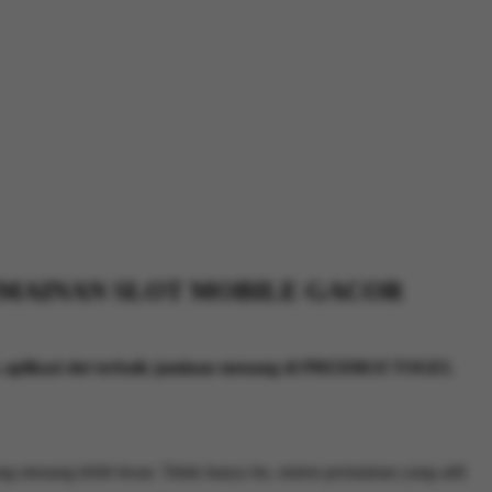
S PERMAINAN SLOT MOBILE GACOR
, aplikasi slot terbaik jaminan menang di PREDIKSI TOGEL
 menang lebih besar. Tidak hanya itu, sistem permainan yang adil