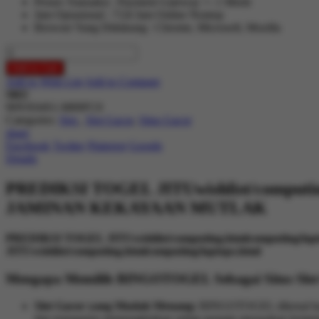
Proses Transaksi : Payment Gateway +- 1 Menit
Jam Oprasional : 7/24 Jam Online Nontop
Browser Yang Didukung : Chrome, Microsoft, Mozilla
Add to Cart
Add to Wish List
Add to Compare
SKU
90NX04S1-M00FC0
Categories:
Slot
,
Slot Gacor
,
Situs Gacor
share
Facebook
Twitter
Pinterest
Google
Details
PREDIKSI TOGEL JITUwishlist/comput
JAMINAN KEKAYAAN MUTLAK
PREDIKSI TOGEL JITUwishlist/computing.htmlcomputing/laptops
JITUwishlist/computing.htmlcomputing/laptops.html
Mengapa Memilih BINGOTOGEL Sebagai Situs Slot 
Slot Gacor yang Mudah Menang:
BINGOTOGEL dikenal kar
dan transparan memungkinkan setiap pemain merasakan kemen