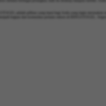
melalui berbagai perangkat, baik itu desktop maupun mobile. Anda d
GEL adalah pilihan yang tepat bagi Anda yang ingin merasakan sens
enjadi bagian dari komunitas pemain sukses di BINGOTOGEL. Segera d