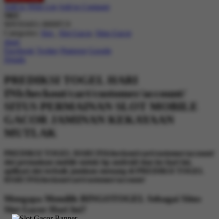
Add to Wish List
Add to Compare
SKU
90NX04S1-M00FC0
Categories:
Slot
,
Slot Gacor
,
Situs Gacor
share
Facebook
Twitter
Pinterest
Google
Details
PREDIKSI TOGEL HARI
INIcheckout/cart/customer/account/
SITUS PERMAINAN SLOT MOBILE
GACOR JAMINAN KEKAYAAN
MUTLAK
PREDIKSI TOGEL HARI INIcheckout/cart/customer/account/
slot permainan mobile untuk hp android dan ios hari ini,
aplikasi slot terbaik jaminan menang di PREDIKSI TOGEL
HARI INIcheckout/cart/customer/account/
Mengapa Memilih BINGOTOGEL Sebagai Situs
Slot Gacor Hari Ini?