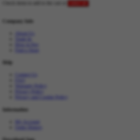
Check items to add to the cart or
select all
Company Info
About Us
Trade In
How to Pay
Find a Store
Help
Contact Us
FAQ
Warranty Policy
Privacy Policy
Privacy and Cookie Policy
Information
My Account
Order History
Download App