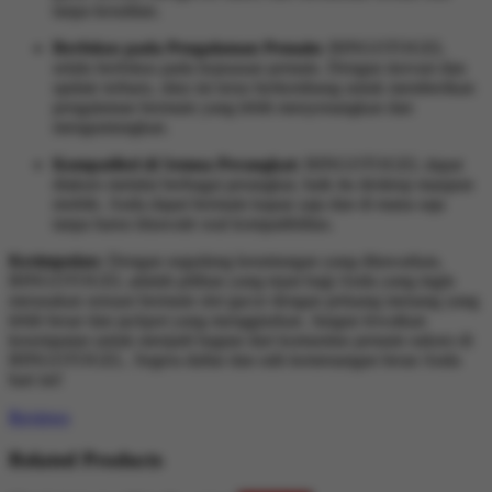
tanpa kesulitan.
Berfokus pada Pengalaman Pemain:
BINGOTOGEL
selalu berfokus pada kepuasan pemain. Dengan inovasi dan
update terbaru, situs ini terus berkembang untuk memberikan
pengalaman bermain yang lebih menyenangkan dan
menguntungkan.
Kompatibel di Semua Perangkat:
BINGOTOGEL dapat
diakses melalui berbagai perangkat, baik itu desktop maupun
mobile. Anda dapat bermain kapan saja dan di mana saja
tanpa harus khawatir soal kompatibilitas.
Kesimpulan:
Dengan segudang keuntungan yang ditawarkan,
BINGOTOGEL adalah pilihan yang tepat bagi Anda yang ingin
merasakan sensasi bermain slot gacor dengan peluang menang yang
lebih besar dan jackpot yang menggiurkan. Jangan lewatkan
kesempatan untuk menjadi bagian dari komunitas pemain sukses di
BINGOTOGEL. Segera daftar dan raih kemenangan besar Anda
hari ini!
Reviews
Related Products