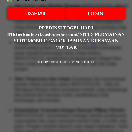
Slot Gacor yang Mudah Menang:
BINGOTOGEL dikenal
karena menyediakan berbagai pilihan
slot gacor
yang
DAFTAR
LOGIN
memberikan peluang menang lebih besar. Tidak hanya itu,
sistem permainan yang adil dan transparan memungkinkan
setiap pemain merasakan kemenangan dengan peluang yang
PREDIKSI TOGEL HARI
wajar.
INIcheckout/cart/customer/account/ SITUS PERMAINAN
SLOT MOBILE GACOR JAMINAN KEKAYAAN
Jackpot Maxwin Setiap Hari:
Dengan
slot
yang
MUTLAK
menawarkan jackpot maxwin, Anda memiliki kesempatan
untuk meraih kemenangan besar setiap harinya.
BINGOTOGEL memberikan berbagai game dengan fitur
© COPYRIGHT 2025
|
BINGOTOGEL
bonus yang menggiurkan, termasuk free spin dan mega
jackpot.
Situs Terpercaya dan Aman:
Keamanan dan kenyamanan
pemain adalah prioritas utama BINGOTOGEL. Situs ini
dilengkapi dengan sistem keamanan terbaik yang melindungi
data pribadi dan transaksi Anda, memberikan Anda
ketenangan saat bermain.
Kemudahan Transaksi dengan Banyak Pilihan Metode:
BINGOTOGEL menyediakan berbagai metode pembayaran
yang mudah dan cepat, termasuk transfer bank, e-wallet, dan
pulsa. Dengan minimal deposit yang sangat terjangkau, Anda
dapat segera memulai permainan tanpa harus khawatir soal