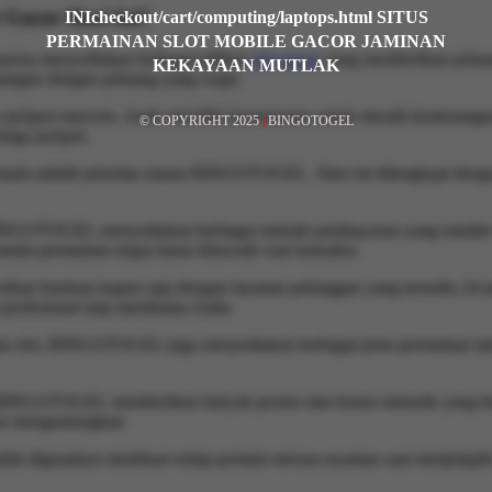
Gacor Hari Ini?
INIcheckout/cart/computing/laptops.html SITUS
PERMAINAN SLOT MOBILE GACOR JAMINAN
ena menyediakan berbagai pilihan
slot gacor
yang memberikan peluang
KEKAYAAN MUTLAK
angan dengan peluang yang wajar.
jackpot maxwin, Anda memiliki kesempatan untuk meraih kemenang
© COPYRIGHT 2025
|
BINGOTOGEL
mega jackpot.
n adalah prioritas utama BINGOTOGEL. Situs ini dilengkapi dengan 
NGOTOGEL menyediakan berbagai metode pembayaran yang mudah dan c
ulai permainan tanpa harus khawatir soal transaksi.
n bantuan kapan saja dengan layanan pelanggan yang tersedia 24 jam
 profesional siap membantu Anda.
 slot, BINGOTOGEL juga menyediakan berbagai jenis permainan lainny
 BINGOTOGEL memberikan banyak promo dan bonus menarik yang bisa
an menguntungkan.
ah digunakan membuat setiap pemain merasa nyaman saat menjelajahi 