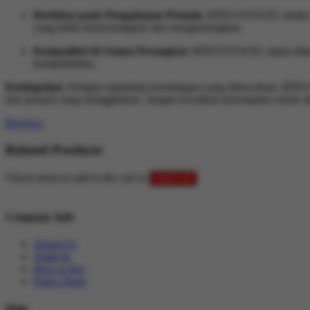
Berfokus pada Pengalaman Pemain:
BINGOTOGEL selalu ber
yang lebih menyenangkan dan menguntungkan.
Kompatibel di Semua Perangkat:
BINGOTOGEL dapat diakses 
kompatibilitas.
Kesimpulan:
Dengan segudang keuntungan yang ditawarkan, BINGOTO
dan jackpot yang menggiurkan. Jangan lewatkan kesempatan untuk m
Reviews
Related Products
Check items to add to the cart or
select all
Company Info
About Us
Trade In
How to Pay
Find a Store
Help