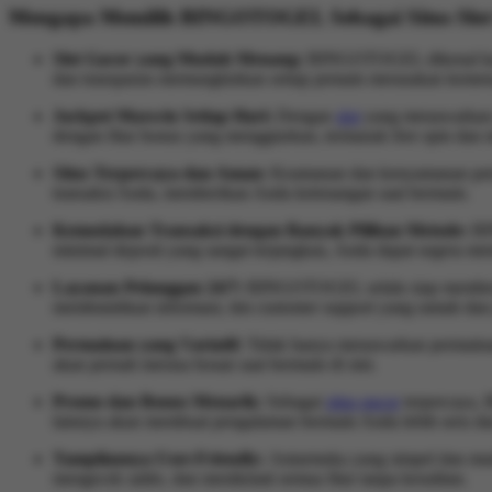
Mengapa Memilih BINGOTOGEL Sebagai Situs Slot 
Slot Gacor yang Mudah Menang:
BINGOTOGEL dikenal kar
dan transparan memungkinkan setiap pemain merasakan kemen
Jackpot Maxwin Setiap Hari:
Dengan
slot
yang menawarkan 
dengan fitur bonus yang menggiurkan, termasuk free spin dan 
Situs Terpercaya dan Aman:
Keamanan dan kenyamanan pemai
transaksi Anda, memberikan Anda ketenangan saat bermain.
Kemudahan Transaksi dengan Banyak Pilihan Metode:
BI
minimal deposit yang sangat terjangkau, Anda dapat segera mem
Layanan Pelanggan 24/7:
BINGOTOGEL selalu siap memberika
membutuhkan informasi, tim customer support yang ramah dan
Permainan yang Variatif:
Tidak hanya menawarkan permainan
akan pernah merasa bosan saat bermain di sini.
Promo dan Bonus Menarik:
Sebagai
situs gacor
terpercaya,
lainnya akan membuat pengalaman bermain Anda lebih seru d
Tampilannya User-Friendly:
Antarmuka yang simpel dan mud
mengecek saldo, dan menikmati semua fitur tanpa kesulitan.