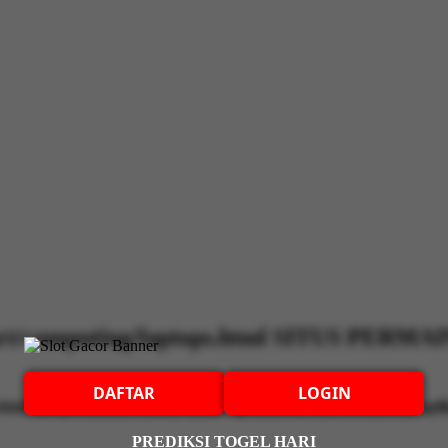
art/computing/laptops.html SITUS P
DAFTAR
LOGIN
l slot permainan mobile untuk hp android dan ios hari ini, a
PREDIKSI TOGEL HARI