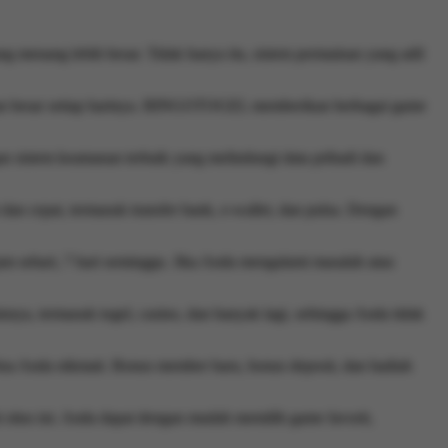
 menang lebih besar. Tidak hanya itu, sistem permainan yang adil
an besar setiap harinya. BINGOTOGEL memberikan berbagai game
sistem keamanan terbaik yang melindungi data pribadi dan
epat, termasuk transfer bank, e-wallet, dan pulsa. Dengan
 sehari, 7 hari seminggu. Jika Anda mengalami masalah atau
a, termasuk togel, casino, dan banyak lagi, sehingga Anda tidak
 Anda nikmati. Bonus member baru, bonus deposit, dan hadiah
situs ini. Anda dapat dengan mudah memilih game favorit,