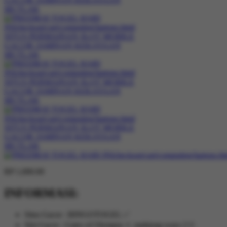
RP 1,000.00
INFORMASI:
Situs Gacor : BINGOTOGEL ✅
Slot Gacor : Gates of Olympus ⚡, mahjong ways 2 🀄