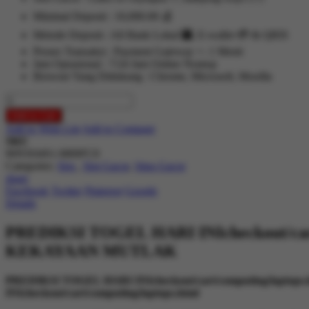
Minimal Deposit : 10,000.00 💰
Metode Deposit : All Bank Lokal 🏧, E-wallet 💳 & QRIS
Proses Transaksi : Payment Gateway +- 1 Menit
Jam Oprasional : 7/24 Jam Online Nontop
Browser Yang Didukung : Chrome, Microsoft, Mozilla
Add to Cart
Add to Wish List
Add to Compare
SKU
90NX04S1-M00FC0
Categories:
Slot
,
Slot Gacor
,
Situs Gacor
share
Facebook
Twitter
Pinterest
Google
Details
PREDIKSI TOGEL HARI INIcheckout/c
KEKAYAAN MUTLAK
PREDIKSI TOGEL HARI INIcheckout/cart/computing/laptops.htm
INIcheckout/cart/computing/laptops.html