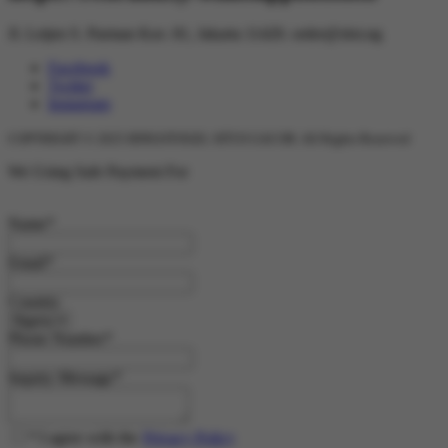
Jl. Letjen S. Parman Kav. 81, Jakarta 11420.
order@slot.ng
Facebook
Twitter
Instagram
COPYRIGHT © 2025 BINGOTOGEL SITUS GACOR. All Rights Reserved
We Using Safe Payment For
Name
*
Email
*
Country
Phone Number
*
Inquiry Message
*
*
I agree with the
Privacy Policy