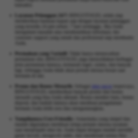
transaksi.
Layanan Pelanggan 24/7:
BINGOTOGEL selalu siap
memberikan bantuan kapan saja dengan layanan pelanggan
yang tersedia 24 jam sehari, 7 hari seminggu. Jika Anda
mengalami masalah atau membutuhkan informasi, tim
customer support yang ramah dan profesional siap membantu
Anda.
Permainan yang Variatif:
Tidak hanya menawarkan
permainan slot, BINGOTOGEL juga menyediakan berbagai
jenis permainan lainnya, termasuk togel, casino, dan banyak
lagi, sehingga Anda tidak akan pernah merasa bosan saat
bermain di sini.
Promo dan Bonus Menarik:
Sebagai
situs gacor
terpercaya,
BINGOTOGEL memberikan banyak promo dan bonus
menarik yang bisa Anda nikmati. Bonus member baru, bonus
deposit, dan hadiah lainnya akan membuat pengalaman
bermain Anda lebih seru dan menguntungkan.
Tampilannya User-Friendly:
Antarmuka yang simpel dan
mudah digunakan membuat setiap pemain merasa nyaman
saat menjelajahi situs ini. Anda dapat dengan mudah memilih
game favorit, mengecek saldo, dan menikmati semua fitur