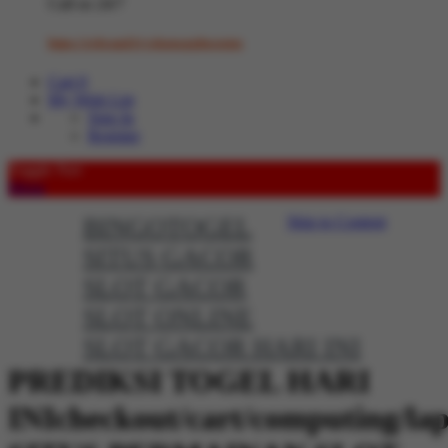
Call us 24/7
https://rebrand.ly/whatsappbosstoto
Cart
0
My Wish List
Sign In
Register
Toggle Nav
Menu
BINGOTOGEL
Skip to Content
SITUS GACOR
SLOT GACOR
SLOT ONLINE
SLOT GACOR HARI INI
PREDIKSI TOGEL HARI
INIcheckout/cart/computing/la