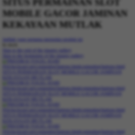
SITUS PERMAINAN SLOT
MOBILE GACOR JAMINAN
KEKAYAAN MUTLAK
Jadilah yang pertama mengulas produk ini
In stock
Skip to the end of the images gallery
Skip to the beginning of the images gallery