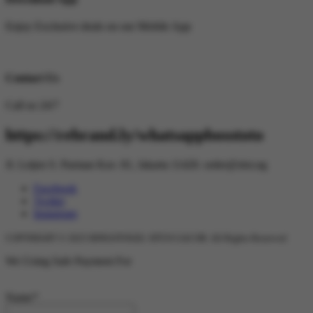
Enjoy Exclusive deals on our Mobile App
Contact Us
Call us 24/7
https://rebrand.ly/whatsappbosstoto
Jl. Letjen S. Parman Kav. 81, Jakarta 11420.
order@slot.ng
Facebook
Twitter
Instagram
COPYRIGHT © 2025 BINGOTOGEL SITUS GACOR. All Rights Reserved
We Using Safe Payment For
Name
*