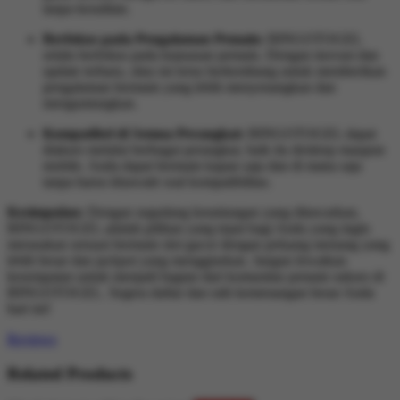
tanpa kesulitan.
Berfokus pada Pengalaman Pemain:
BINGOTOGEL
selalu berfokus pada kepuasan pemain. Dengan inovasi dan
update terbaru, situs ini terus berkembang untuk memberikan
pengalaman bermain yang lebih menyenangkan dan
menguntungkan.
Kompatibel di Semua Perangkat:
BINGOTOGEL dapat
diakses melalui berbagai perangkat, baik itu desktop maupun
mobile. Anda dapat bermain kapan saja dan di mana saja
tanpa harus khawatir soal kompatibilitas.
Kesimpulan:
Dengan segudang keuntungan yang ditawarkan,
BINGOTOGEL adalah pilihan yang tepat bagi Anda yang ingin
merasakan sensasi bermain slot gacor dengan peluang menang yang
lebih besar dan jackpot yang menggiurkan. Jangan lewatkan
kesempatan untuk menjadi bagian dari komunitas pemain sukses di
BINGOTOGEL. Segera daftar dan raih kemenangan besar Anda
hari ini!
Reviews
Related Products