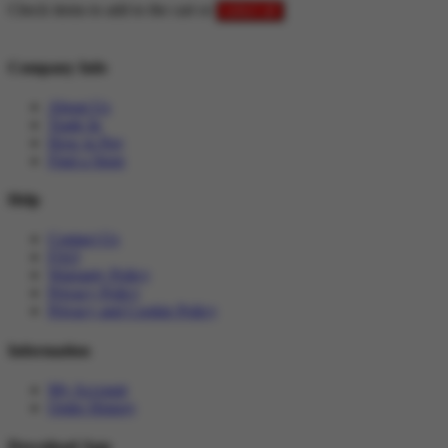
Check items to add to the cart or
select all
Company Info
About Us
Trade In
How to Pay
Find a Store
Help
Contact Us
FAQ
Warranty Policy
Privacy Policy
Privacy and Cookie Policy
Information
My Account
Order History
Download App