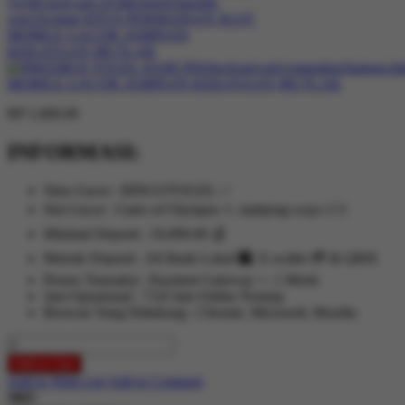
RP 1,000.00
INFORMASI:
Situs Gacor : BINGOTOGEL ✅
Slot Gacor : Gates of Olympus ⚡, mahjong ways 2 🀄
Minimal Deposit : 10,000.00 💰
Metode Deposit : All Bank Lokal 🏧, E-wallet 💳 & QRIS
Proses Transaksi : Payment Gateway +- 1 Menit
Jam Oprasional : 7/24 Jam Online Nontop
Browser Yang Didukung : Chrome, Microsoft, Mozilla
Add to Cart
Add to Wish List
Add to Compare
SKU