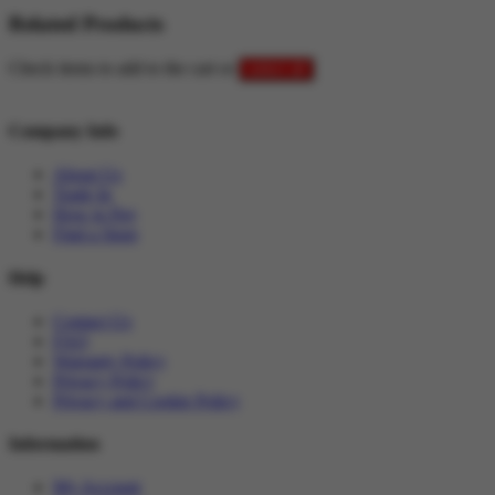
Related Products
Check items to add to the cart or
select all
Company Info
About Us
Trade In
How to Pay
Find a Store
Help
Contact Us
FAQ
Warranty Policy
Privacy Policy
Privacy and Cookie Policy
Information
My Account