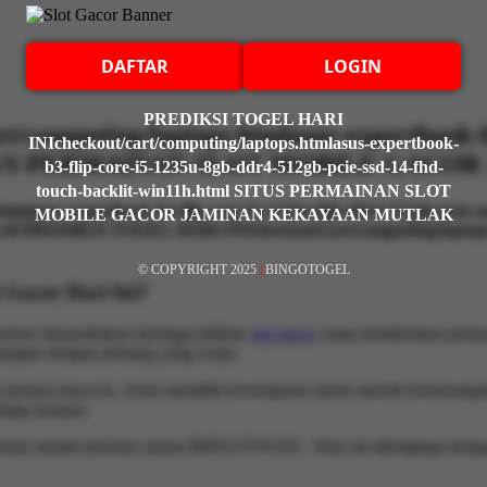
DAFTAR
LOGIN
PREDIKSI TOGEL HARI
omputing/laptops.htmlasus-expertbook-b3-
INIcheckout/cart/computing/laptops.htmlasus-expertbook-
html SITUS PERMAINAN SLOT MOBILE G
b3-flip-core-i5-1235u-8gb-ddr4-512gb-pcie-ssd-14-fhd-
touch-backlit-win11h.html SITUS PERMAINAN SLOT
asus-expertbook-b3-flip-core-i5-1235u-8gb-ddr4-512gb-pcie-ssd-
MOBILE GACOR JAMINAN KEKAYAAN MUTLAK
nang di PREDIKSI TOGEL HARI INIcheckout/cart/computing/laptops
© COPYRIGHT 2025
|
BINGOTOGEL
Gacor Hari Ini?
ena menyediakan berbagai pilihan
slot gacor
yang memberikan peluang
angan dengan peluang yang wajar.
jackpot maxwin, Anda memiliki kesempatan untuk meraih kemenang
mega jackpot.
n adalah prioritas utama BINGOTOGEL. Situs ini dilengkapi dengan 