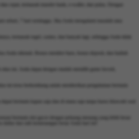
epat, termasuk transfer bank, e-wallet, dan pulsa. Dengan
 sehari, 7 hari seminggu. Jika Anda mengalami masalah atau
a, termasuk togel, casino, dan banyak lagi, sehingga Anda tidak
 Anda nikmati. Bonus member baru, bonus deposit, dan hadiah
situs ini. Anda dapat dengan mudah memilih game favorit,
tus ini terus berkembang untuk memberikan pengalaman bermain
apat bermain kapan saja dan di mana saja tanpa harus khawatir soal
asi bermain slot gacor dengan peluang menang yang lebih besar
aftar dan raih kemenangan besar Anda hari ini!