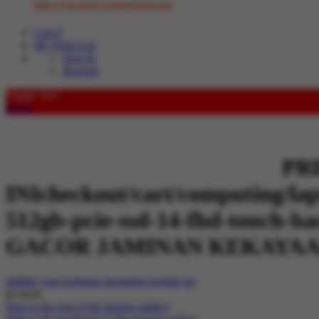
https://rebrand.ly/whatsappbosstoto
Cart
0
My Wish List
Sign In
Register
Toggle Nav
Menu
BINGOTOGEL
SITUS GA
SLOT GACOR HARI INI
PR
INIcheckout/cart/computing/lap
512gb-pcie-ssd-14-fhd-touch
GACOR JAMINAN KEKAYA
Jadilah yang pertama mengulas produk ini
In stock
Skip to the end of the images gallery