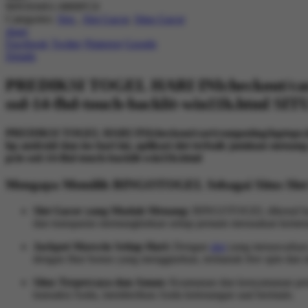
90NX04S1-M00FC0
Categories:
Slot
,
Slot Gacor
,
Situs Gacor
share
Facebook
Twitter
Pinterest
Google
Details
PREDIKSI TOGEL HARI INIcheckout/cart/c
ssd-14-fhd-touch-backlit-win11h.
PREDIKSI TOGEL HARI INIcheckout/cart/computing/laptops.html
hp android dan ios hari ini, aplikasi slot terbaik jaminan me
pcie-ssd-14-fhd-touch-backlit-win11h.html
Mengapa Memilih BINGOTOGEL Sebagai Situs Slot 
Slot Gacor yang Mudah Menang:
BINGOTOGEL dikenal kar
dan transparan memungkinkan setiap pemain merasakan kemen
Jackpot Maxwin Setiap Hari:
Dengan
slot
yang menawarkan 
dengan fitur bonus yang menggiurkan, termasuk free spin dan 
Situs Terpercaya dan Aman:
Keamanan dan kenyamanan pemai
transaksi Anda, memberikan Anda ketenangan saat bermain.