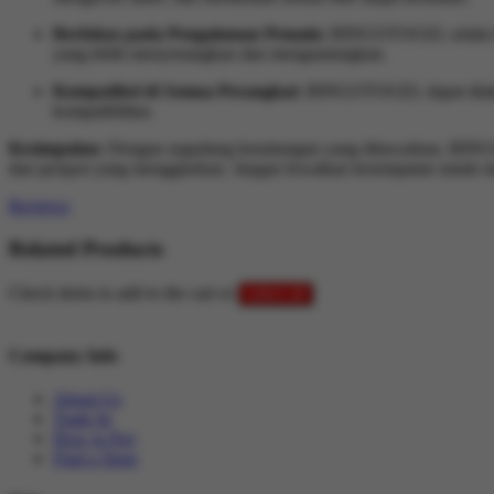
Berfokus pada Pengalaman Pemain:
BINGOTOGEL selalu ber
yang lebih menyenangkan dan menguntungkan.
Kompatibel di Semua Perangkat:
BINGOTOGEL dapat diakses 
kompatibilitas.
Kesimpulan:
Dengan segudang keuntungan yang ditawarkan, BINGOTO
dan jackpot yang menggiurkan. Jangan lewatkan kesempatan untuk m
Reviews
Related Products
Check items to add to the cart or
select all
Company Info
About Us
Trade In
How to Pay
Find a Store