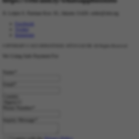
https://rebrand.ly/whatsappbosstoto
Jl. Letjen S. Parman Kav. 81, Jakarta 11420.
order@slot.ng
Facebook
Twitter
Instagram
COPYRIGHT © 2025 BINGOTOGEL SITUS GACOR. All Rights Reserved
We Using Safe Payment For
Name
*
Email
*
Country
Phone Number
*
Inquiry Message
*
*
I agree with the
Privacy Policy