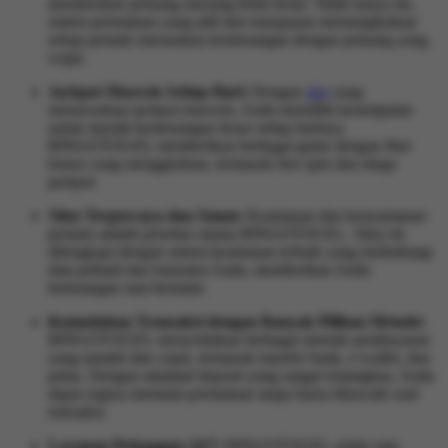
memberikan peluang menang lebih besar. Tidak hanya itu,
sistem permainan yang adil dan transparan memungkinkan
setiap pemain merasakan kemenangan dengan peluang yang
wajar.
Jackpot Maxwin Setiap Hari:
Dengan
slot
yang
menawarkan jackpot maxwin, Anda memiliki kesempatan
untuk meraih kemenangan besar setiap harinya.
BINGOTOGEL memberikan berbagai game dengan fitur
bonus yang menggiurkan, termasuk free spin dan mega
jackpot.
Situs Terpercaya dan Aman:
Keamanan dan kenyamanan
pemain adalah prioritas utama BINGOTOGEL. Situs ini
dilengkapi dengan sistem keamanan terbaik yang melindungi
data pribadi dan transaksi Anda, memberikan Anda
ketenangan saat bermain.
Kemudahan Transaksi dengan Banyak Pilihan Metode:
BINGOTOGEL menyediakan berbagai metode pembayaran
yang mudah dan cepat, termasuk transfer bank, e-wallet, dan
pulsa. Dengan minimal deposit yang sangat terjangkau, Anda
dapat segera memulai permainan tanpa harus khawatir soal
transaksi.
Layanan Pelanggan 24/7:
BINGOTOGEL selalu siap