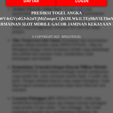
DAFTAR
LOGIN
wajar.
Jackpot Maxwin Setiap Hari:
Dengan
slot
yang
PREDIKSI TOGEL ANGKA
menawarkan jackpot maxwin, Anda memiliki kesempatan
untuk meraih kemenangan besar setiap harinya.
c3VzLWV4cGVydGJvb2stYjMtZmxpcC1jb3JlLWk1LTEyMzV1LT
BINGOTOGEL memberikan berbagai game dengan fitur
PERMAINAN SLOT MOBILE GACOR JAMINAN KEKAYAAN
bonus yang menggiurkan, termasuk free spin dan mega
jackpot.
© COPYRIGHT 2025
|
BINGOTOGEL
Situs Terpercaya dan Aman:
Keamanan dan kenyamanan
pemain adalah prioritas utama BINGOTOGEL. Situs ini
dilengkapi dengan sistem keamanan terbaik yang melindungi
data pribadi dan transaksi Anda, memberikan Anda
ketenangan saat bermain.
Kemudahan Transaksi dengan Banyak Pilihan Metode:
BINGOTOGEL menyediakan berbagai metode pembayaran
yang mudah dan cepat, termasuk transfer bank, e-wallet, dan
pulsa. Dengan minimal deposit yang sangat terjangkau, Anda
dapat segera memulai permainan tanpa harus khawatir soal
transaksi.
Layanan Pelanggan 24/7:
BINGOTOGEL selalu siap
memberikan bantuan kapan saja dengan layanan pelanggan
yang tersedia 24 jam sehari, 7 hari seminggu. Jika Anda
mengalami masalah atau membutuhkan informasi, tim