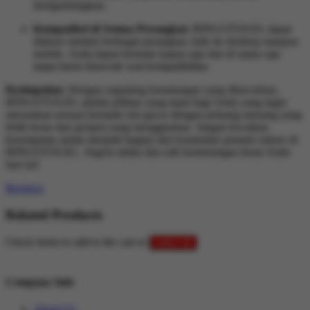
menguntungkan.
Kompatibel di Semua Perangkat:
BINGOTOGEL dapat
diakses melalui berbagai perangkat, baik itu desktop maupun
mobile. Anda dapat bermain kapan saja dan di mana saja
tanpa harus khawatir soal kompatibilitas.
Kesimpulan:
Dengan segudang keuntungan yang ditawarkan,
BINGOTOGEL adalah pilihan yang tepat bagi Anda yang ingin
merasakan sensasi bermain slot gacor dengan peluang menang yang
lebih besar dan jackpot yang menggiurkan. Jangan lewatkan
kesempatan untuk menjadi bagian dari komunitas pemain sukses di
BINGOTOGEL. Segera daftar dan raih kemenangan besar Anda
hari ini!
Reviews
Related Products
Check items to add to the cart or
select all
Company Info
About Us