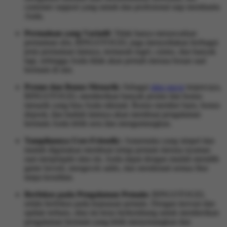
customer support yang ramah dan profesional siap membantu
Anda.
Permainan yang Variatif:
Tidak hanya menawarkan
permainan slot, BINGOTOGEL juga menyediakan berbagai
jenis permainan lainnya, termasuk togel, casino, dan banyak
lagi, sehingga Anda tidak akan pernah merasa bosan saat
bermain di sini.
Promo dan Bonus Menarik:
Sebagai
situs gacor
terpercaya,
BINGOTOGEL memberikan banyak promo dan bonus
menarik yang bisa Anda nikmati. Bonus member baru, bonus
deposit, dan hadiah lainnya akan membuat pengalaman
bermain Anda lebih seru dan menguntungkan.
Tampilannya User-Friendly:
Antarmuka yang simpel dan
mudah digunakan membuat setiap pemain merasa nyaman
saat menjelajahi situs ini. Anda dapat dengan mudah memilih
game favorit, mengecek saldo, dan menikmati semua fitur
tanpa kesulitan.
Berfokus pada Pengalaman Pemain:
BINGOTOGEL
selalu berfokus pada kepuasan pemain. Dengan inovasi dan
update terbaru, situs ini terus berkembang untuk memberikan
pengalaman bermain yang lebih menyenangkan dan