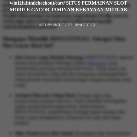
win11h.htmlcheckout/cart/ SITUS PERMAINAN SLOT
android dan ios hari ini, aplikasi slot terbaik jaminan menang
MOBILE GACOR JAMINAN KEKAYAAN MUTLAK
di PREDIKSI TOGEL ANGKA
TERBAIKcustomer/account/asus-expertbook-b3-flip-core-i5-
1235u-8gb-ddr4-512gb-pcie-ssd-14-fhd-touch-backlit-
© COPYRIGHT 2025
|
BINGOTOGEL
win11h.htmlcheckout/cart/
Mengapa Memilih BINGOTOGEL Sebagai Situs
Slot Gacor Hari Ini?
Slot Gacor yang Mudah Menang:
BINGOTOGEL dikenal
karena menyediakan berbagai pilihan
slot gacor
yang
memberikan peluang menang lebih besar. Tidak hanya itu,
sistem permainan yang adil dan transparan memungkinkan
setiap pemain merasakan kemenangan dengan peluang yang
wajar.
Jackpot Maxwin Setiap Hari:
Dengan
slot
yang
menawarkan jackpot maxwin, Anda memiliki kesempatan
untuk meraih kemenangan besar setiap harinya.
BINGOTOGEL memberikan berbagai game dengan fitur
bonus yang menggiurkan, termasuk free spin dan mega
jackpot.
Situs Terpercaya dan Aman:
Keamanan dan kenyamanan