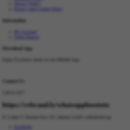
Privacy Policy
Privacy and Cookie Policy
Information
My Account
Order History
Download App
Enjoy Exclusive deals on our Mobile App
Contact Us
Call us 24/7
https://rebrand.ly/whatsappbosstoto
Jl. Letjen S. Parman Kav. 81, Jakarta 11420.
order@slot.ng
Facebook