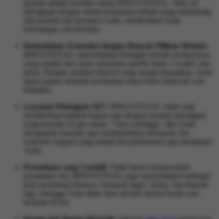
pemain adalah prioritas utama BINGOTOGEL. Situs ini
dilengkapi dengan sistem keamanan terbaik yang melindungi
data pribadi dan transaksi Anda, memberikan Anda
ketenangan saat bermain.
Kemudahan Transaksi dengan Banyak Pilihan Metode:
BINGOTOGEL menyediakan berbagai metode pembayaran
yang mudah dan cepat, termasuk transfer bank, e-wallet, dan
pulsa. Dengan minimal deposit yang sangat terjangkau, Anda
dapat segera memulai permainan tanpa harus khawatir soal
transaksi.
Layanan Pelanggan 24/7:
BINGOTOGEL selalu siap
memberikan bantuan kapan saja dengan layanan pelanggan
yang tersedia 24 jam sehari, 7 hari seminggu. Jika Anda
mengalami masalah atau membutuhkan informasi, tim
customer support yang ramah dan profesional siap membantu
Anda.
Permainan yang Variatif:
Tidak hanya menawarkan
permainan slot, BINGOTOGEL juga menyediakan berbagai
jenis permainan lainnya, termasuk togel, casino, dan banyak
lagi, sehingga Anda tidak akan pernah merasa bosan saat
bermain di sini.
Promo dan Bonus Menarik:
Sebagai
situs gacor
terpercaya,