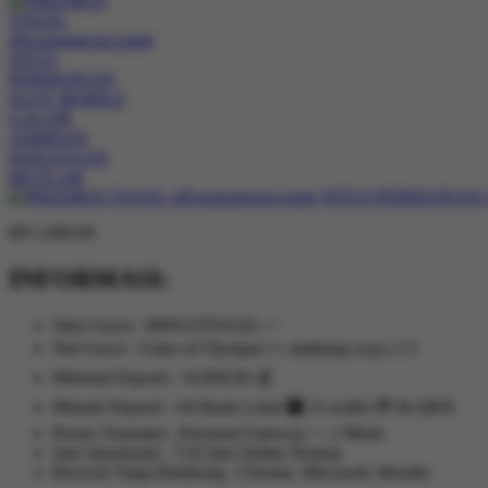
RP 1,000.00
INFORMASI:
Situs Gacor : BINGOTOGEL ✅
Slot Gacor : Gates of Olympus ⚡, mahjong ways 2 🀄
Minimal Deposit : 10,000.00 💰
Metode Deposit : All Bank Lokal 🏧, E-wallet 💳 & QRIS
Proses Transaksi : Payment Gateway +- 1 Menit
Jam Oprasional : 7/24 Jam Online Nontop
Browser Yang Didukung : Chrome, Microsoft, Mozilla