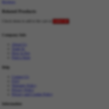
Reviews
Related Products
Check items to add to the cart or
select all
Company Info
About Us
Trade In
How to Pay
Find a Store
Help
Contact Us
FAQ
Warranty Policy
Privacy Policy
Privacy and Cookie Policy
Information