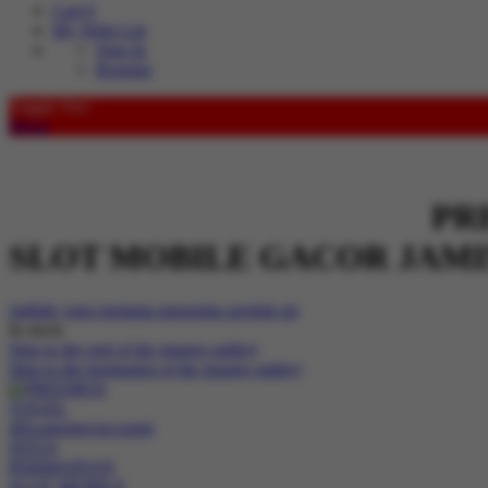
Cart
0
My Wish List
Sign In
Register
Toggle Nav
Menu
BINGOTOGEL
SITUS GA
SLOT GACOR HARI INI
PR
SLOT MOBILE GACOR JAM
Jadilah yang pertama mengulas produk ini
In stock
Skip to the end of the images gallery
Skip to the beginning of the images gallery