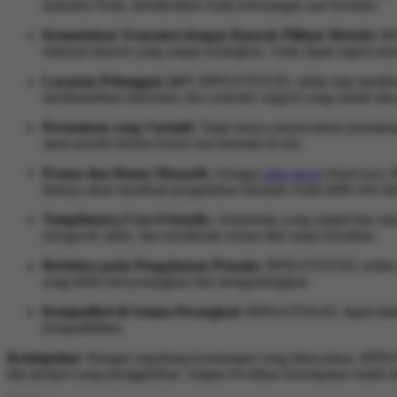
transaksi Anda, memberikan Anda ketenangan saat bermain.
Kemudahan Transaksi dengan Banyak Pilihan Metode:
BI
minimal deposit yang sangat terjangkau, Anda dapat segera mem
Layanan Pelanggan 24/7:
BINGOTOGEL selalu siap memberika
membutuhkan informasi, tim customer support yang ramah dan
Permainan yang Variatif:
Tidak hanya menawarkan permainan
akan pernah merasa bosan saat bermain di sini.
Promo dan Bonus Menarik:
Sebagai
situs gacor
terpercaya,
lainnya akan membuat pengalaman bermain Anda lebih seru d
Tampilannya User-Friendly:
Antarmuka yang simpel dan mud
mengecek saldo, dan menikmati semua fitur tanpa kesulitan.
Berfokus pada Pengalaman Pemain:
BINGOTOGEL selalu ber
yang lebih menyenangkan dan menguntungkan.
Kompatibel di Semua Perangkat:
BINGOTOGEL dapat diakses 
kompatibilitas.
Kesimpulan:
Dengan segudang keuntungan yang ditawarkan, BINGOTO
dan jackpot yang menggiurkan. Jangan lewatkan kesempatan untuk m