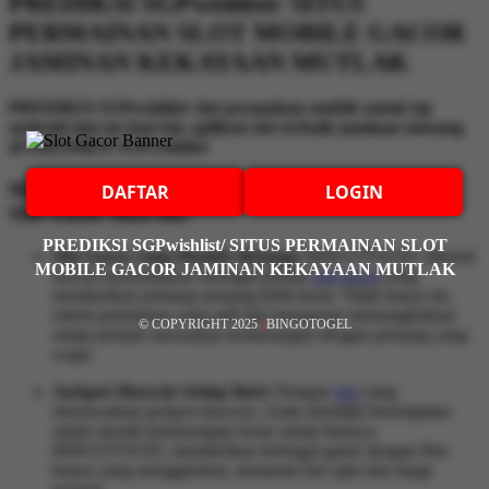
PREDIKSI SGPwishlist/ SITUS
PERMAINAN SLOT MOBILE GACOR
JAMINAN KEKAYAAN MUTLAK
PREDIKSI SGPwishlist/ slot permainan mobile untuk hp
android dan ios hari ini, aplikasi slot terbaik jaminan menang
di PREDIKSI SGPwishlist/
Mengapa Memilih BINGOTOGEL Sebagai Situs
DAFTAR
LOGIN
Slot Gacor Hari Ini?
PREDIKSI SGPwishlist/ SITUS PERMAINAN SLOT
Slot Gacor yang Mudah Menang:
BINGOTOGEL dikenal
MOBILE GACOR JAMINAN KEKAYAAN MUTLAK
karena menyediakan berbagai pilihan
slot gacor
yang
memberikan peluang menang lebih besar. Tidak hanya itu,
sistem permainan yang adil dan transparan memungkinkan
© COPYRIGHT 2025
|
BINGOTOGEL
setiap pemain merasakan kemenangan dengan peluang yang
wajar.
Jackpot Maxwin Setiap Hari:
Dengan
slot
yang
menawarkan jackpot maxwin, Anda memiliki kesempatan
untuk meraih kemenangan besar setiap harinya.
BINGOTOGEL memberikan berbagai game dengan fitur
bonus yang menggiurkan, termasuk free spin dan mega