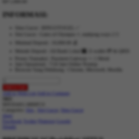
RP 1,000.00
INFORMASI:
Situs Gacor : BINGOTOGEL ✅
Slot Gacor : Gates of Olympus ⚡, mahjong ways 2 🀄
Minimal Deposit : 10,000.00 💰
Metode Deposit : All Bank Lokal 🏧, E-wallet 💳 & QRIS
Proses Transaksi : Payment Gateway +- 1 Menit
Jam Oprasional : 7/24 Jam Online Nontop
Browser Yang Didukung : Chrome, Microsoft, Mozilla
Add to Cart
Add to Wish List
Add to Compare
SKU
90NX04S1-M00FC0
Categories:
Slot
,
Slot Gacor
,
Situs Gacor
share
Facebook
Twitter
Pinterest
Google
Details