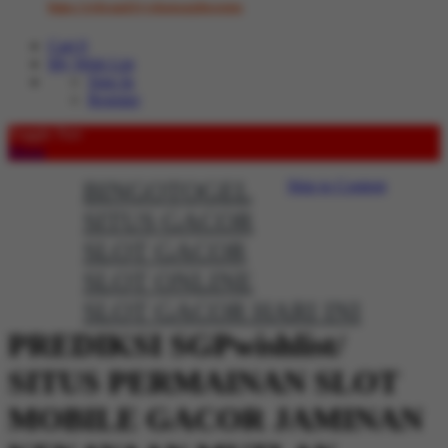
https://rebrand.ly/whatsappbosstoto
Cart
0
My Wish List
Sign In
Register
Toggle Nav
Menu
BINGOTOGEL
Skip to Content
SITUS GACOR
SLOT GACOR
SLOT ONLINE
SLOT GACOR HARI INI
PREDIKSI SGPwishlist/
SITUS PERMAINAN SLOT
MOBILE GACOR JAMINAN