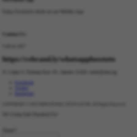
Enjoy Exclusive deals on our Mobile App
Contact Us
Call us 24/7
https://rebrand.ly/whatsappbosstoto
Jl. Letjen S. Parman Kav. 81, Jakarta 11420.
order@slot.ng
Facebook
Twitter
Instagram
COPYRIGHT © 2025 BINGOTOGEL SITUS GACOR. All Rights Reserved
We Using Safe Payment For
Name
*