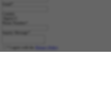
Email
*
Country
Phone Number
*
Inquiry Message
*
*
I agree with the
Privacy Policy