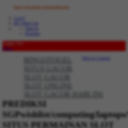
https://rebrand.ly/whatsappbosstoto
Cart
0
My Wish List
Sign In
Register
Toggle Nav
Menu
BINGOTOGEL
Skip to Content
SITUS GACOR
SLOT GACOR
SLOT ONLINE
SLOT GACOR HARI INI
PREDIKSI
SGPwishlist/computing/laptops/
SITUS PERMAINAN SLOT