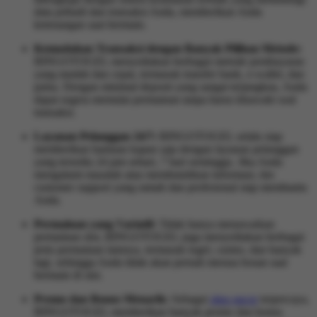
data pribadi dan transaksi Anda, memberikan Anda
ketenangan saat bermain.
Kemudahan Transaksi dengan Banyak Pilihan Metode:
BINGOTOGEL menyediakan berbagai metode pembayaran
yang mudah dan cepat, termasuk transfer bank, e-wallet, dan
pulsa. Dengan minimal deposit yang sangat terjangkau, Anda
dapat segera memulai permainan tanpa harus khawatir soal
transaksi.
Layanan Pelanggan 24/7:
BINGOTOGEL selalu siap
memberikan bantuan kapan saja dengan layanan pelanggan
yang tersedia 24 jam sehari, 7 hari seminggu. Jika Anda
mengalami masalah atau membutuhkan informasi, tim
customer support yang ramah dan profesional siap membantu
Anda.
Permainan yang Variatif:
Tidak hanya menawarkan
permainan slot, BINGOTOGEL juga menyediakan berbagai
jenis permainan lainnya, termasuk togel, casino, dan banyak
lagi, sehingga Anda tidak akan pernah merasa bosan saat
bermain di sini.
Promo dan Bonus Menarik:
Sebagai
situs gacor
terpercaya,
BINGOTOGEL memberikan banyak promo dan bonus