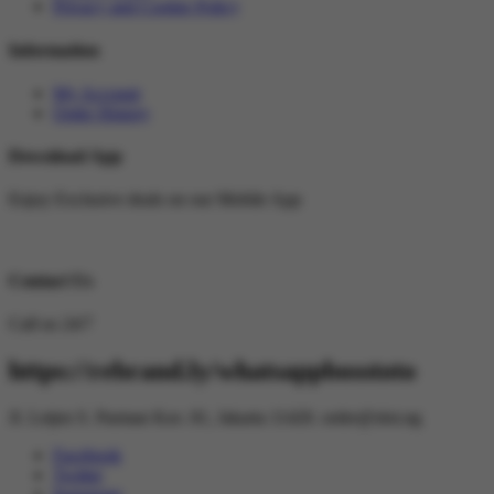
Privacy and Cookie Policy
Information
My Account
Order History
Download App
Enjoy Exclusive deals on our Mobile App
Contact Us
Call us 24/7
https://rebrand.ly/whatsappbosstoto
Jl. Letjen S. Parman Kav. 81, Jakarta 11420.
order@slot.ng
Facebook
Twitter