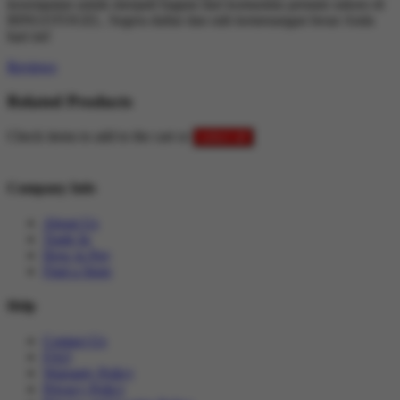
kesempatan untuk menjadi bagian dari komunitas pemain sukses di
BINGOTOGEL. Segera daftar dan raih kemenangan besar Anda
hari ini!
Reviews
Related Products
Check items to add to the cart or
select all
Company Info
About Us
Trade In
How to Pay
Find a Store
Help
Contact Us
FAQ
Warranty Policy
Privacy Policy