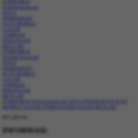
RP 1,000.00
INFORMASI: