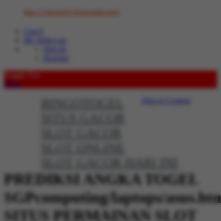
https://rebrand.ly/whatsappbosstoto
Cart
0
My Wish List
Sign In
Register
Toggle Nav
Menu
BINGOTOGEL
Skip to Content
SITUS GACOR
SLOT GACOR
SLOT ONLINE
SLOT GACOR HARI INI
PREDIKSI ANGKA TOGEL
SGPcomputing/laptops/asus.ht
SITUS PERMAINAN SLOT