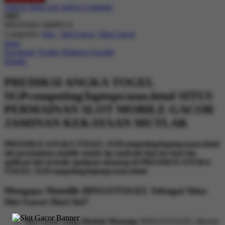
Add to Wish List
Add to Compare
SKU
90NX04S1-M00FC0
Categories:
Slot
,
Slot Gacor
,
Situs Gacor
share
Facebook
Twitter
Pinterest
Google
Details
PREDIKSI ANGKA TOGEL
SGPcomputing/laptops/asus.html SITUS
PERMAINAN SLOT MOBILE GACOR
JAMINAN KEKAYAAN MUTLAK
PREDIKSI ANGKA TOGEL SGPcomputing/laptops/asus.html
slot permainan mobile untuk hp android dan ios hari ini,
aplikasi slot terbaik jaminan menang di PREDIKSI ANGKA
TOGEL SGPcomputing/laptops/asus.html
Mengapa Memilih BINGOTOGEL Sebagai Situs
Slot Gacor Hari Ini?
Slot Gacor yang Mudah Menang:
BINGOTOGEL dikenal