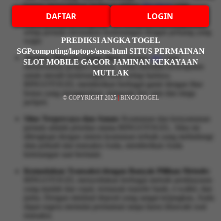
karena menyediakan berbagai pilihan
slot gacor
yang
memberikan peluang menang lebih besar. Tidak hanya itu,
DAFTAR
LOGIN
sistem permainan yang adil dan transparan memungkinkan
setiap pemain merasakan kemenangan dengan peluang yang
PREDIKSI ANGKA TOGEL
wajar.
SGPcomputing/laptops/asus.html SITUS PERMAINAN
Jackpot Maxwin Setiap Hari:
Dengan
slot
yang
SLOT MOBILE GACOR JAMINAN KEKAYAAN
menawarkan jackpot maxwin, Anda memiliki kesempatan
MUTLAK
untuk meraih kemenangan besar setiap harinya.
BINGOTOGEL memberikan berbagai game dengan fitur
bonus yang menggiurkan, termasuk free spin dan mega
© COPYRIGHT 2025
|
BINGOTOGEL
jackpot.
Situs Terpercaya dan Aman:
Keamanan dan kenyamanan
pemain adalah prioritas utama BINGOTOGEL. Situs ini
dilengkapi dengan sistem keamanan terbaik yang melindungi
data pribadi dan transaksi Anda, memberikan Anda
ketenangan saat bermain.
Kemudahan Transaksi dengan Banyak Pilihan Metode:
BINGOTOGEL menyediakan berbagai metode pembayaran
yang mudah dan cepat, termasuk transfer bank, e-wallet, dan
pulsa. Dengan minimal deposit yang sangat terjangkau, Anda
dapat segera memulai permainan tanpa harus khawatir soal
transaksi.