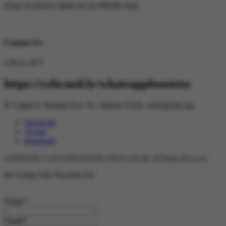
Enjoy Exclusive deals on our Mobile App
Contact Us
Call us 24/7
https://rebrand.ly/whatsappbosstoto
Jl. Letjen S. Parman Kav. 81, Jakarta 11420.
order@slot.ng
Facebook
Twitter
Instagram
COPYRIGHT © 2025 BINGOTOGEL SITUS GACOR. All Rights Reserved
We Using Safe Payment For
Name
*
Email
*