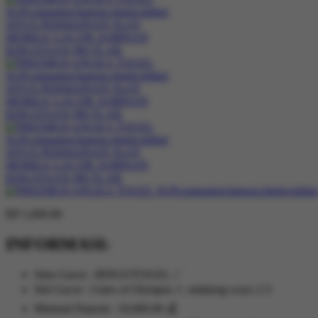
RP 1,000.00
INFORMASI:
Situs Gacor : BINGOTOGEL ✅
Slot Gacor : Gates of Olympus ⚡, mahjong ways 2 🀄
Minimal Deposit : 10,000.00 💰