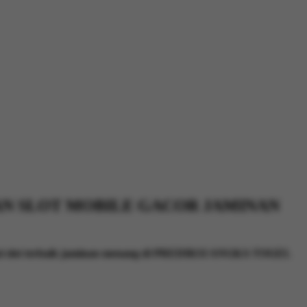
AINAN SLOT MOBILE GACOR JAMINAN
kasi slot terbaik jaminan menang di PREDIKSI ANGKA TOGEL